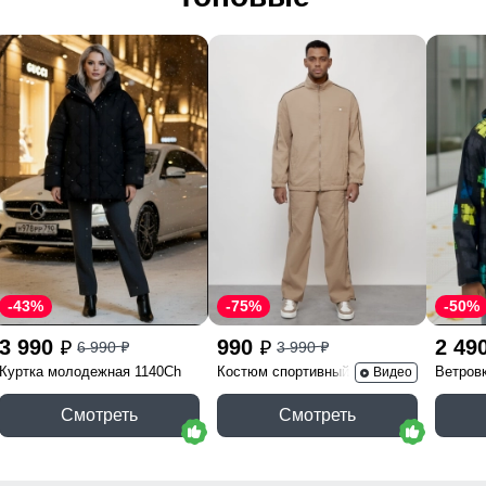
повседневный, спортивный
 2026
лки, активный отдых
Упаковка и размеры
рный, серый, хаки
Габариты (ДхШхВ)
Вес
-43%
-75%
-50%
3 990
990
2 49
6 990
3 990
p
p
p
p
Описание
Куртка молодежная 1140Ch
Костюм спортивный 15020B
Ветров
Видео
Смотреть
Смотреть
лая и технологичная модель, созданная для комфорта в меж