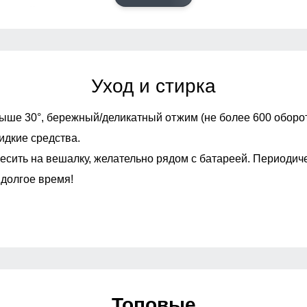
инсулейт)
Конструктивные особенности
Уход и стирка
Ветрозащита
ыше 30°,
бережный/деликатный отжим (не более 600 оборот
Декоративные элемент
идкие средства.
айные на молнии
Застёжка
есить на вешалку, желательно рядом с батареей. Периодич
 долгое время!
Особенности модели
Капюшон
Дизайн и стиль
Топовые