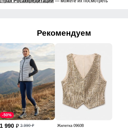
страх Росаккредитации
— можете их посмотреть
Рекомендуем
-50%
1 990
3 990
Жилетка 0960B
p
p