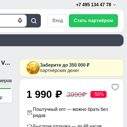
+7 495 134 47 78
Вход
Стать партнёром
Голосовой
Поиск
поиск
Женский лёгкий стёганый жилет Valianly с капюшоном цвета хаки 9636_2Kh
Заберите до 350 000 ₽
партнёрских денег
меров
1 990
p
3990
p
-50%
p
Поштучный опт — можно брать без
рядов
Быстрая отгрузка — до 48 часов