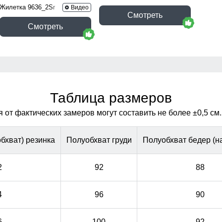
Жилетка 9636_2Sr
Видео
Смотреть
Смотреть
Таблица размеров
от фактических замеров могут составить не более ±0,5 см.
бхват) резинка
Полуобхват груди
Полуобхват бедер (на
2
92
88
4
96
90
6
100
92