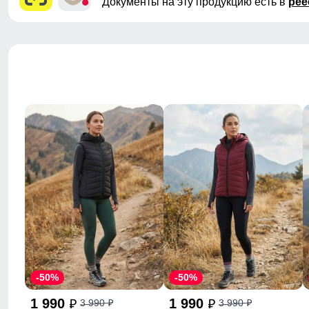
Документы на эту продукцию есть в
рее
-50%
-50%
1 990
1 990
3 990
3 990
p
p
p
p