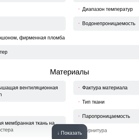
Диапазон температур
Водонепроницаемость
юшоном, фирменная пломба
тер
Материалы
дышащая вентиляционная
Фактура материала
h
Тип ткани
Паропроницаемость
ая мембранная ткань на
эстера
Фурнитура
↓ Показать