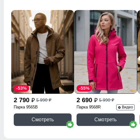
Стиль
городской, 
Коллекция
весна–осень
Назначение
город, прогу
Цвета
бордовый, че
-53%
-55%
2 790
2 690
5 990
5 990
p
p
p
p
Парка 9565B
Парка 9568R
Видео
Смотреть
Смотреть
Женский стёганый жилет Valianly — это лёгкая, тёп
активного образа жизни.