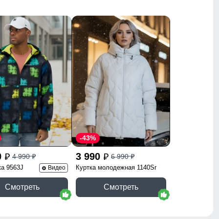
55 x 37 x 5.5 см
0.43 кг
-43%
0
3 990
4 990
6 990
p
p
p
p
ка 9563J
Куртка молодежная 1140Sr
Видео
Смотреть
Смотреть
сезонье. Идеальный выбор для города, прогулок и