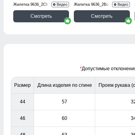
Жилетка 9636_2Ch
Жилетка 9636_2Bo
Видео
Видео
Смотреть
Смотреть
*
Допустимые отклонения 
Размер
Длина изделия по спине
Проем рукава (о
44
57
3
46
60
3
48
63
3