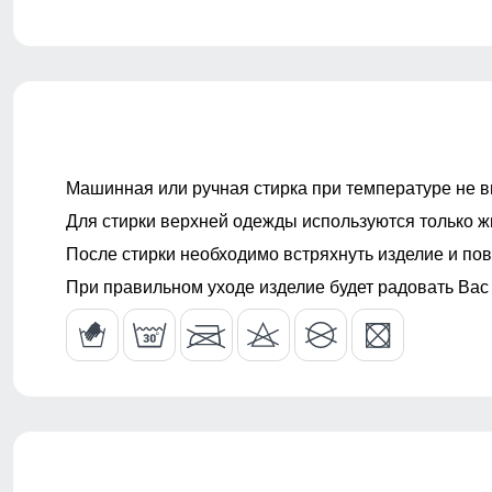
Материал утеплителя
Thinsulate (т
Покрой
свободный
Машинная или ручная стирка при температуре не в
Длина изделия
до бедра
Для стирки верхней одежды используются только ж
Карманы
боковые пот
После стирки необходимо встряхнуть изделие и пов
При правильном уходе изделие будет радовать Вас
Внутренние карманы
есть
Воротник
стоячий
Фиксаторы
отсутствуют