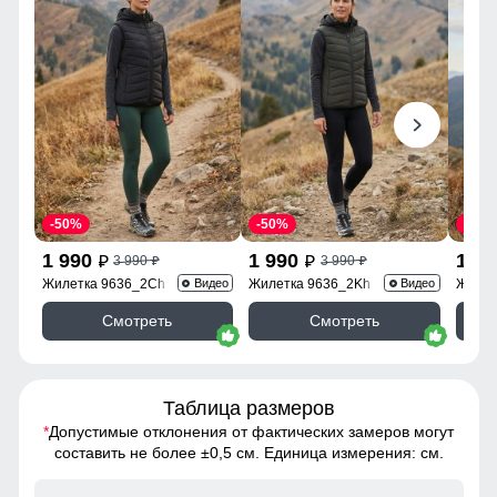
-50%
-50%
-50%
1 990
1 990
1 9
3 990
3 990
p
p
p
p
Жилетка 9636_2Ch
Жилетка 9636_2Kh
Жилет
Видео
Видео
Смотреть
Смотреть
Таблица размеров
*
Допустимые отклонения от фактических замеров могут
составить не более ±0,5 см. Единица измерения: см.