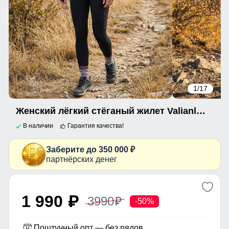
1
/17
Женский лёгкий стёганый жилет Valianly с капюшоном бордового цвета 9636_2Bo
В наличии
Гарантия качества!
Заберите до 350 000 ₽
партнёрских денег
1 990
3990
p
p
-50%
Поштучный опт — без рядов