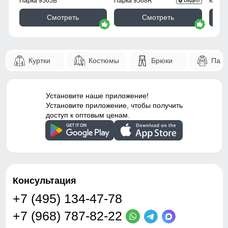
Парка 9565B
Парка 9568R
Куртк
Видео
Фиксаторы
отсутствуют
Смотреть
Смотреть
Ветрозащита
высокая
Декоративные элементы
молнии, декоративная
Куртки
Костюмы
Брюки
Паль
стёжка
Застёжка
центральная молния
Установите наше приложение!
Особенности модели
потайной карман -
Установите приложение, чтобы получить
водоотталкивающий
доступ к оптовым ценам.
материал -
гипоаллергенный
материал - дышащий
материал
Капюшон
съёмный, на молнии
Консультация
+7 (495) 134-47-78
Дизайн и стиль
+7 (968) 787-82-22
Стиль
городской, повседневный,