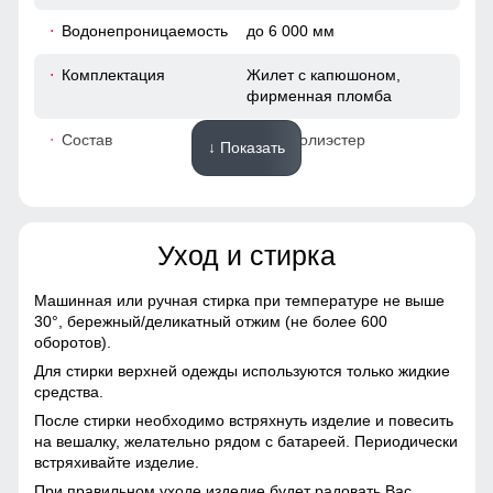
92
Водонепроницаемость
до 6 000 мм
43
Комплектация
Жилет с капюшоном,
фирменная пломба
49
Состав
100% полиэстер
↓ Показать
50
Материалы
64
Уход и стирка
Подкладка
полиэстер, дышащая
вентиляционная сетка Air
38
Mesh
Машинная или ручная стирка при температуре не выше
30°,
бережный/деликатный отжим (не более 600
102
Подкладка воротника
полиэстер
оборотов).
Для стирки верхней одежды используются только жидкие
Материал
Технологичная
94
средства.
мембранная ткань на
После стирки необходимо встряхнуть изделие и повесить
основе полиэстера
44
на вешалку, желательно рядом с батареей. Периодически
встряхивайте изделие.
Материал утеплителя
Thinsulate (тинсулейт)
49
При правильном уходе изделие будет радовать Вас