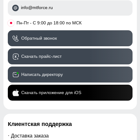
спортивный
info@mtforce.ru
Коллекция
весна–осень 2026
•
Пн-Пт - С 9:00 до 18:00 по МСК
Назначение
город, прогулки, активный
отдых
Обратный звонок
Упаковка и размеры
Скачать прайс-лист
Цвета
бордовый, черный, серый,
хаки
Написать директору
Габариты (ДхШхВ)
55 x 37 x 5.5 см
Скачать приложение для iOS
Вес
0.43 кг
Описание
Клиентская поддержка
Женский стёганый жилет Valianly — это лёгкая,
тёплая и технологичная модель, созданная для
Доставка заказа