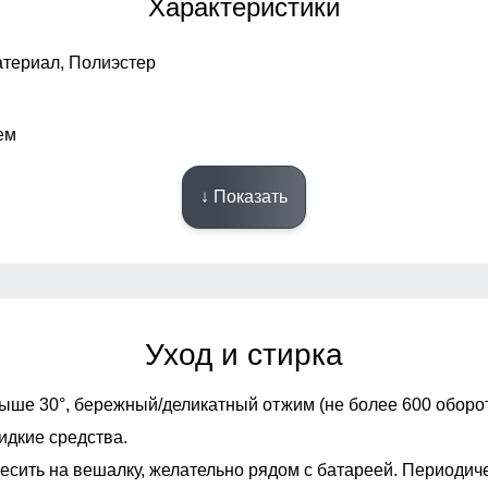
Характеристики
C
верхнего среза брюк до шагового
шва.
териал, Полиэстер
Обхват талии
D
Измеряется вокруг самой узкой части
талии.
ем
Обхват бедрa
E
Измеряется вокруг самой широкой
↓ Показать
части бедер и ягодиц.
Обхват низа брючины
F
Измеряется обхват штанины по
нижнему краю.
Уход и стирка
олния
ыше 30°,
бережный/деликатный отжим (не более 600 оборот
идкие средства.
есить на вешалку, желательно рядом с батареей. Периодич