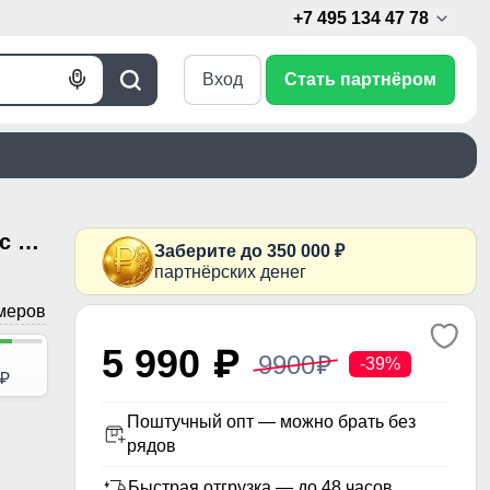
+7 495 134 47 78
Вход
Стать партнёром
Голосовой
Поиск
поиск
Женский костюм из софтшелла с флисом и мембраной — утепленный черного цвета 09612Ch
Заберите до 350 000 ₽
партнёрских денег
меров
5 990
p
9900
p
-39%
p
Поштучный опт — можно брать без
рядов
Быстрая отгрузка — до 48 часов