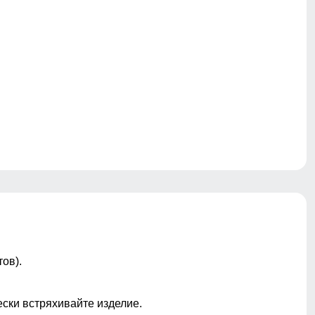
ов).
ески встряхивайте изделие.