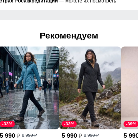
страх Росаккредитации
— можете их посмотреть
Рекомендуем
-33%
-33%
-39%
5 990
5 990
5 99
8 990
8 990
p
p
p
p