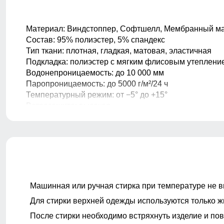
вниз до окончания рукава.
Обхват рукава в плече
Материал: Виндстоппер, Софтшелл, Мембранный ма
D
Измеряется вокруг верхней части
Состав: 95% полиэстер, 5% спандекс
рукава
Тип ткани: плотная, гладкая, матовая, эластичная
Подкладка: полиэстер с мягким флисовым утеплени
Обхват груди
Водонепроницаемость: до 10 000 мм
E
Измеряется вокруг самой широкой
Паропроницаемость: до 5000 г/м²/24 ч
части груди.
Температурный режим: от −5° до +15°
Обхват бедер
Ветрозащита: высокая
F
Измеряется вокруг самой широкой
Рост: от 156 до 188 см
части бедер и ягодиц.
Фурнитура: оригинальная YKK
Длина плеч по спине
Комплектация: куртка, брюки
G
Расстояние от верхней точки плеча до
Капюшон: несъемный, анатомический
основания шеи.
Регулировка капюшона: фиксаторы утяжки
Вид застежки куртки: центральная влагозащитная м
Тип карманов куртки:
Машинная или ручная стирка при температуре не в
— 2 боковых кармана на влагозащитной молнии
Для стирки верхней одежды используются только ж
— 2 нагрудных кармана на влагозащитной молнии
Манжеты: эластичные, комфортная фиксация
После стирки необходимо встряхнуть изделие и пов