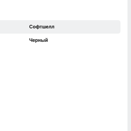
104
38
108
40
Софтшелл
Черный
при помощи сантиметровой ленты.