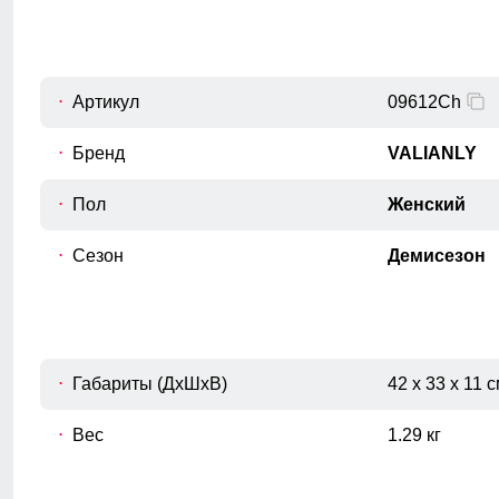
50
107
78
52
107
78
Артикул
09612Ch
Бренд
VALIANLY
Пол
Женский
Для выбора идеального размера 
Сезон
Демисезон
Длина куртки
A
Измеряется от верхней точки плеча до
нижнего края изделия.
Длина рукава
Габариты (ДхШхВ)
42 x 33 x 11 
B
Расстояние от плечевого шва до
окончания рукава.
Вес
1.29 кг
Внутренний шов рукава
C
Расстояние от подмышечного шва