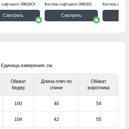
 софтшелл 09616Ch
Костюм софтшелл 09616G
Костюм софтш
Смотреть
Смотреть
Смо
 Единица измерения: см.
Обхват
Длина плеч по
Обхват
бедер
спине
воротника
100
40
54
104
42
55