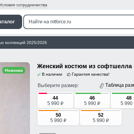
Условия
сотрудничества
аталог
ых коллекций 2025/2026
Новинка
В наличии
Гарантия качества!
Таблица раз
Выберите размер:
44
46
48
5 990
5 990
5 990
p
p
50
52
5 990
5 990
p
p