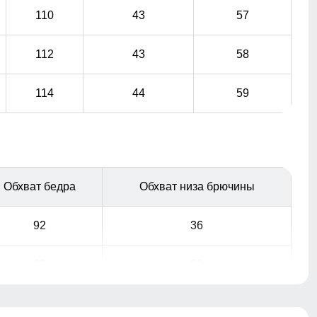
110
43
57
112
43
58
114
44
59
Обхват бедра
Обхват низа брючины
92
36
96
36
100
38