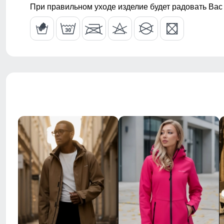
Внутренние швы куртки: усиленные, аккуратно про
При правильном уходе изделие будет радовать Вас
Пояс брюк: со шлевками и регулируемым ремнем
Регулировка талии: внутренняя система фиксации
Фиксация пояса: двойная, усиленная
Посадка брюк: средняя
Покрой брюк: прямой, слегка зауженный
Низ брючин: фиксаторы утяжки
Тип карманов брюк:
— боковые врезные карманы
— задний карман
Внутренние швы брюк: усиленные, аккуратно проши
Фактура материала: плотная, гладкая, матовая
Рисунок: однотонный
Декоративные элементы: влагозащитные молнии, ре
Коллекция: весна–осень 2026
Стиль: городской, спортивный, туристический, outdoor, 
Назначение: город, путешествия, прогулки, туризм, р
Особенности модели: ветрозащитный материал, влаг
анатомичный крой, свобода движений, комфорт при 
Тип упаковки: фирменный пакет, фирменная пломба
Цвета: серый, голубой, чёрный, тёмно-синий, малин