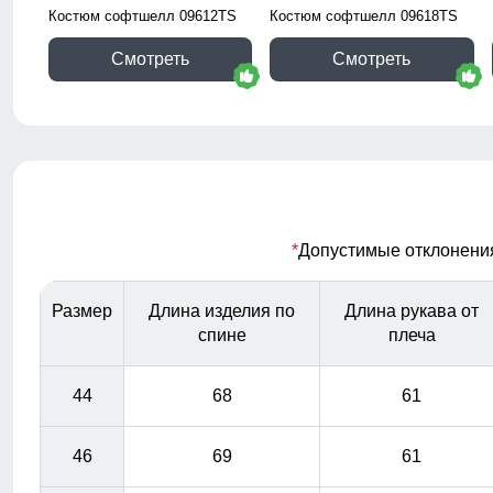
Костюм софтшелл 09612TS
Костюм софтшелл 09618TS
Смотреть
Смотреть
*
Допустимые отклонения 
Размер
Длина изделия по
Длина рукава от
спине
плеча
44
68
61
46
69
61