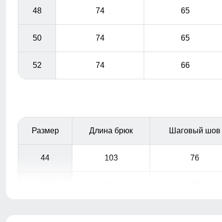
48
74
65
50
74
65
52
74
66
Размер
Длина брюк
Шаговый шов
44
103
76
46
104
76
48
106
77