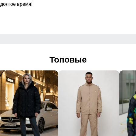
шитые
 долгое время!
Топовые
тые
мень, декоративная строчка, металлическая фурнитура
travel, family look
ыбалка, яхтинг, активный отдых, повседневная носка, family
озащитная мембрана, мягкий флисовый внутренний слой, э
длительной носке, премиальная посадка, возможность созд
 производителя
овый