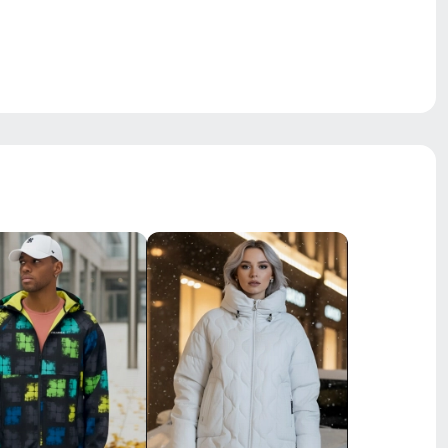
 look
ластичная ткань, повышенная износостойкость,
ания парного образа Family Look