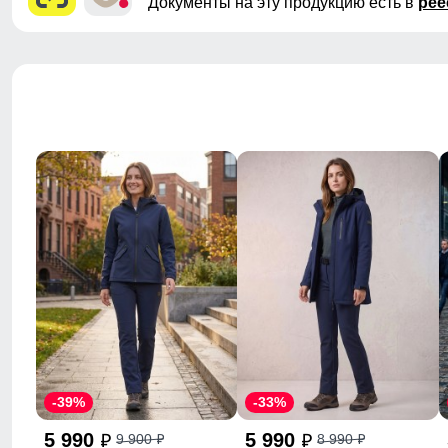
Документы на эту продукцию есть в
рее
-39%
-33%
5 990
5 990
9 900
8 990
p
p
p
p