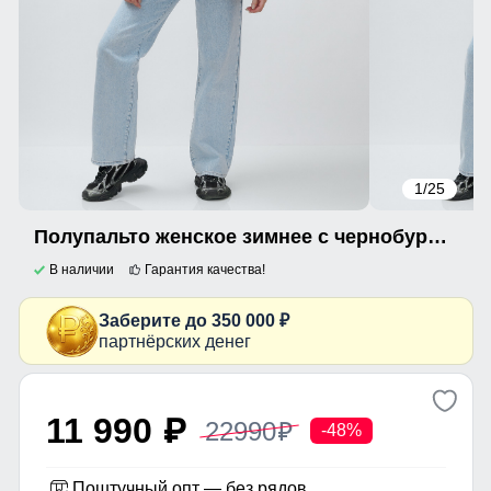
1
/25
Полупальто женское зимнее с чернобуркой люкс класса коричневого цвета 1313K
В наличии
Гарантия качества!
Заберите до 350 000 ₽
партнёрских денег
11 990
22990
p
p
-48%
Поштучный опт — без рядов