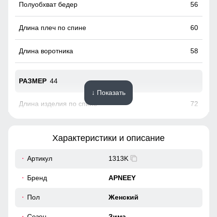
56
60
58
44
↓ Показать
72
52
Характеристики и описание
20
Артикул
1313K
Каждая деталь пальто, от карманов и воротника до
58
Бренд
APNEEY
манжетов, выполнена с особой тщательностью, добавляя
изделию изысканности и подчеркивая индивидуальность
58
Пол
Женский
его владельца. Эти мелочи создают уникальный стиль и
выделяет пальто среди прочих.
Сезон
Зима