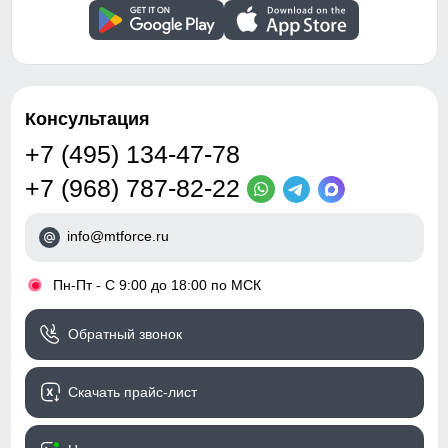
Вид застежки
Двойная молния/кнопка/
Манжеты
клапан
Фиксирующиеся манжеты препятствуют попаданию ветра
и холода.
Особенности модели
быстросохнущая,
водоотталкивающий
Консультация
материал,
гипоаллергенный
+7 (495) 134-47-78
материал, дышащий
материал, съемная
+7 (968) 787-82-22
опушка, утягивающая
модель
info@mtforce.ru
Дизайн и стиль
•
Пн-Пт - С 9:00 до 18:00 по МСК
Вид одежды
Свободная, утепленная
Обратный звонок
модель
Стиль
Элегантный, Вечерний,
Скачать прайс-лист
Повседневный, Офисный
Рисунок
Однотонный