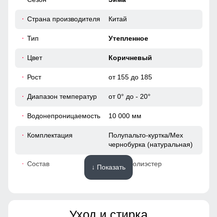
62
Гарантия сухости при любой погоде
Страна производителя
Китай
58
Пальто с водонепроницаемостью 9000мм обеспечит
непревзойденную защиту от дождя. Мембранные
Тип
Утепленное
материалы гарантируют сухость и комфорт, позволяя
оставаться активным в любую погоду, не беспокоясь о
46
Цвет
Коричневый
влаге.
Рост
от 155 до 185
72
Диапазон температур
от 0° до - 20°
53
Водонепроницаемость
10 000 мм
21
Комплектация
Полупальто-куртка/Мех
чернобурка (натуральная)
60
Состав
100% Полиэстер
↓ Показать
60
Материалы
62
Уход и стирка
Материал
Мембранные материалы,