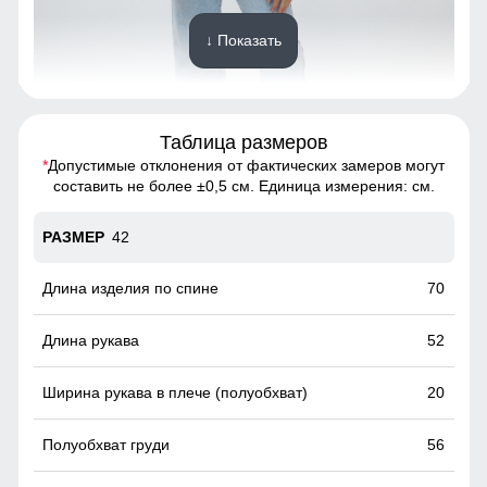
↓ Показать
Таблица размеров
*
Допустимые отклонения от фактических замеров могут
Благодаря универсальной посадке пальто подойдет
составить не более ±0,5 см. Единица измерения: см.
девушкам и женщинам с различным типом фигур.
Подчеркнет уникальность образа.
42
Изысканность в мелочах
70
Каждая деталь пальто, от карманов и воротника до
манжетов, выполнена с особой тщательностью, добавляя
52
изделию изысканности и подчеркивая индивидуальность
его владельца. Эти мелочи создают уникальный стиль и
выделяет пальто среди прочих.
20
56