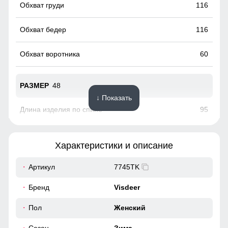
116
116
60
48
↓ Показать
95
76
Характеристики и описание
49
Артикул
7745TK
40
Бренд
Visdeer
Этот стильный и теплый предмет гардероба не только
120
Пол
Женский
защитит вас от холода, но и сделает ваш образ
незабываемым. Идеальна для вечерних прогулок и
светских мероприятий. Привлекайте взгляды и ощущайте