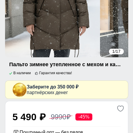
1
/17
Пальто зимнее утепленное с мехом и капюшоном тренд темно-коричневого цвета 7745TK
В наличии
Гарантия качества!
Заберите до 350 000 ₽
партнёрских денег
5 490
9990
p
p
-45%
Поштучный опт — без рядов