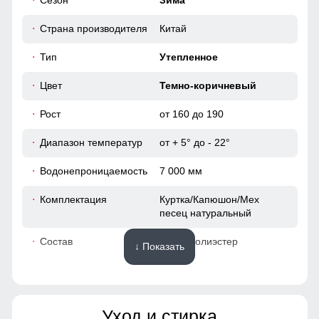
Сезон
Зима
120
себя королевой зимы!
Страна производителя
Китай
60
Материал подкладки!
Тип
Утепленное
Плотный полиэстер — тёплый, износостойкий и приятный
к телу. Внутренний карман удобно подходит для
50
Цвет
Темно-коричневый
телефона, документов и разных мелочей!
Рост
от 160 до 190
95
Диапазон температур
от + 5° до - 22°
77
Водонепроницаемость
7 000 мм
50
Комплектация
Куртка/Капюшон/Мех
песец натуральный
42
Состав
100% Полиэстер
↓ Показать
124
Материалы
124
Уход и стирка
Материал
Мембранные материалы,