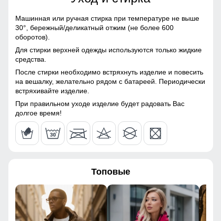
60
Полиэстер, Плащевка,
Болонь, Экологичные
Машинная или ручная стирка при температуре не выше
материалы
30°,
бережный/деликатный отжим (не более 600
52
оборотов).
Материал подкладки
Полиэстер
Для стирки верхней одежды используются только жидкие
95
средства.
Материал подкладки
Мех песец/Полиэстер
После стирки необходимо встряхнуть изделие и повесить
капюшона
77
на вешалку, желательно рядом с батареей. Периодически
Плотный полиэстер — тёплый, износостойкий и приятный
встряхивайте изделие.
Материал подкладки
Полиэстер
к телу. Внутренний карман удобно подходит для
кармана
телефона, документов и разных мелочей!
50
При правильном уходе изделие будет радовать Вас
долгое время!
Материал наполнителя
Полиэстер
42
Фактура материала
Шероховатая, стеганная
128
Утеплитель гр
от 440 до 540
Топовые
128
Плотность утеплителя (г/
220
кв.м)
60
Конструктивные особенности