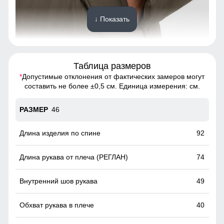
↓ Показать
Таблица размеров
*
Допустимые отклонения от фактических замеров могут
Это практичное и удобное решение для повседневного
составить не более ±0,5 см. Единица измерения: см.
использования. Они легко вмещают телефон, перчатки и
другие необходимые мелочи, позволяя обойтись без
46
сумки. Карманы расположены удобно и защищены от
ветра, что делает их идеальными для холодной погоды.
92
Куртка из натурального меха песца!
74
Этот стильный и теплый предмет гардероба не только
защитит вас от холода, но и сделает ваш образ
незабываемым. Идеальна для вечерних прогулок и
49
светских мероприятий. Привлекайте взгляды и ощущайте
себя королевой зимы!
40