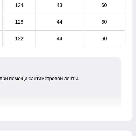
124
43
60
128
44
60
132
44
60
при помощи сантиметровой ленты.
Плотный полиэстер — тёплый, износостойкий и
приятный к телу. Внутренний карман удобно подходит
для телефона, документов и разных мелочей!