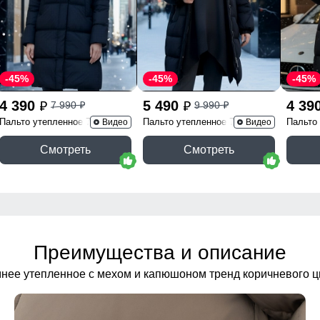
-45%
-45%
-45%
4 390
5 490
4 39
7 990
9 990
p
p
p
p
Пальто утепленное 7618Ch
Пальто утепленное 7629Ch
Пальто
Видео
Видео
Смотреть
Смотреть
Преимущества и описание
мнее утепленное с мехом и капюшоном тренд коричневого ц