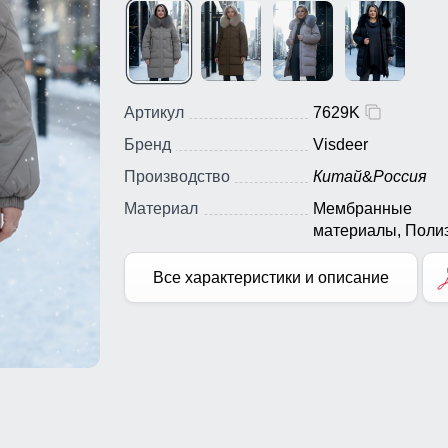
Артикул
7629K
Бренд
Visdeer
Производство
Китай
&
Россия
Материал
Мембранные
материалы, Полиэ
Плащевка, Болон
Экологичные
Все характеристики и описание
материалы