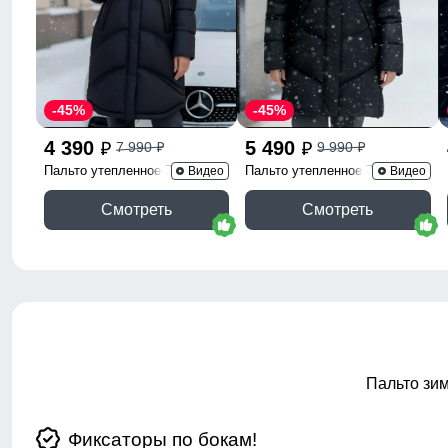
-45%
-45%
4 390
5 490
7 990
9 990
p
p
p
p
Пальто утепленное 7747Ch
Пальто утепленное 7745Ch
Видео
Видео
Смотреть
Смотреть
Пальто зи
Фиксаторы по бокам!