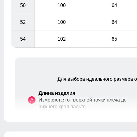
50
100
64
52
100
64
54
102
65
Для выбора идеального размера 
Длина изделия
A
Измеряется от верхней точки плеча до
нижнего края пальто.
Особенностью пальто являются рукава из резинки,
Длина рукава
которые обеспечивают идеальную посадку и защиту
B
Расстояние от плечевого шва до
от ветра.
окончания рукава.