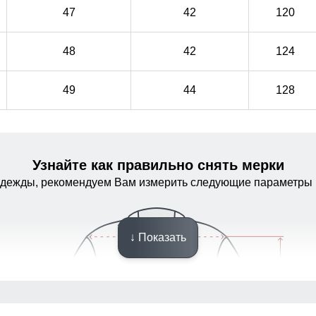
47
42
120
48
42
124
49
44
128
Узнайте как правильно снять мерки
одежды, рекомендуем Вам измерить следующие параметры 
↓ Показать
Фиксаторы на капюшоне!
Это специальные элементы, предназначенные для
Это специальные элементы, предназначенные для
регулировки его объема и плотности прилегания к
регулировки его объема и плотности прилегания к