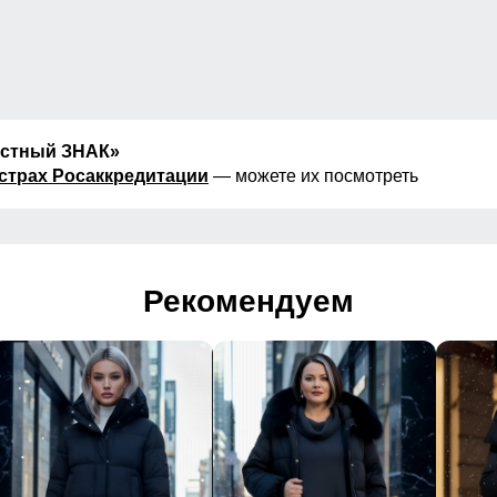
естный ЗНАК»
страх Росаккредитации
— можете их посмотреть
Рекомендуем