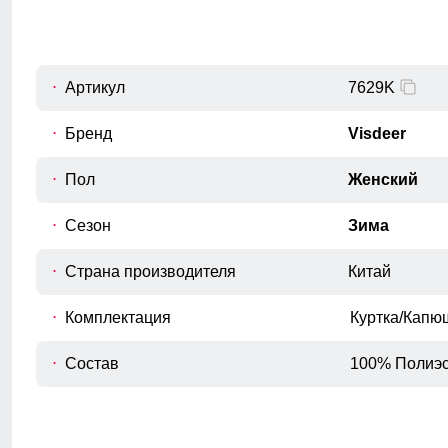
Внутренний шов рукава
C
Расстояние от подмышечного шва
вниз до окончания рукава.
Обхват рукава в плече
Артикул
7629K
D
Измеряется вокруг верхней части
рукава
Бренд
Visdeer
Обхват груди
Пол
Женский
E
Измеряется вокруг самой широкой
части груди.
Сезон
Зима
Обхват бедер
F
Измеряется вокруг самой широкой
Страна производителя
Китай
части бедер и ягодиц.
Длина плеч по спине
Комплектация
Куртка/Капю
G
Расстояние от верхней точки плеча до
основания шеи.
Состав
100% Полиэс