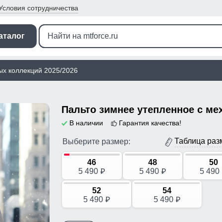
Условия
сотрудничества
аталог
ых коллекций 2025/2026
В наличии
Гарантия качества!
Таблица раз
Выберите размер:
46
48
50
5 490
5 490
5 490
p
p
52
54
5 490
5 490
p
p