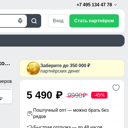
+7 495 134 47 78
Вход
Стать партнёром
Голосовой
Поиск
поиск
Пальто зимнее утепленное с мехом и капюшоном тренд коричневого цвета 7629K
Заберите до 350 000 ₽
партнёрских денег
меров
5 490
p
9990
p
-45%
p
Поштучный опт — можно брать без
рядов
Быстрая отгрузка — до 48 часов