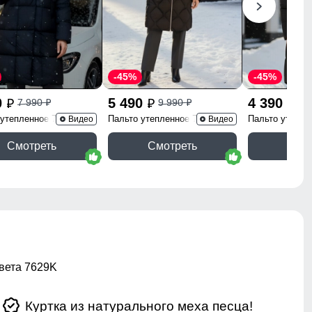
-45%
-45%
0
5 490
4 390
7 990
9 990
7 
p
p
p
p
p
 утепленное 7700Ch
Пальто утепленное 7753Ch
Пальто утепле
Видео
Видео
Смотреть
Смотреть
Смо
вета 7629K
Куртка из натурального меха песца!