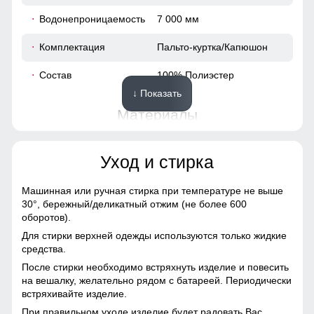
46
Водонепроницаемость
7 000 мм
95
Комплектация
Пальто-куртка/Капюшон
63
Состав
100% Полиэстер
↓ Показать
49
Материалы
36
Материал
Мембранные материалы,
Уход и стирка
Полиэстер, Плащевка,
100
Болонь
Машинная или ручная стирка при температуре не выше
Материал подкладки
Полиэстер
108
30°,
бережный/деликатный отжим (не более 600
оборотов).
Материал подкладки
Полиэстер
40
Для стирки верхней одежды используются только жидкие
капюшона
средства.
После стирки необходимо встряхнуть изделие и повесить
64
Материал подкладки
Полиэстер/С начесом
на вешалку, желательно рядом с батареей. Периодически
кармана
встряхивайте изделие.
Материал наполнителя
Синтепон
При правильном уходе изделие будет радовать Вас
48