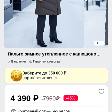
1
/5
Пальто зимнее утепленное с капюшоном женское темно-коричневого цвета 1318TK
В наличии
Гарантия качества!
Заберите до 350 000 ₽
партнёрских денег
4 390
7990
p
p
-45%
Поштучный опт — без рядов