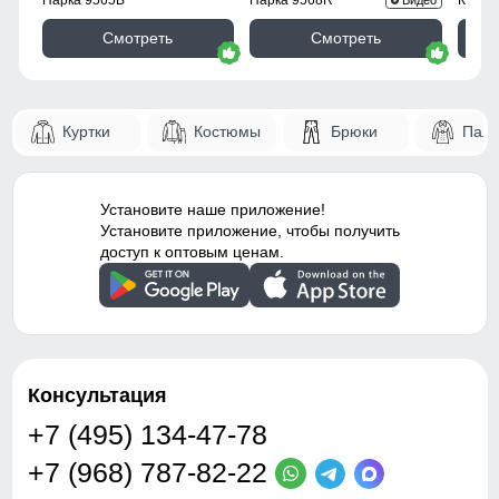
Воротник
капюшон/косуха
Смотреть
Смотреть
99
Фиксаторы
На капюшоне
62
Опции капюшона
Не съемный
Куртки
Костюмы
Брюки
Паль
50
Декоративные элементы
Капюшон, Карманы,
Манжеты, Молния
38
Установите наше приложение!
Внутренние швы
Проклеены/Прошиты
Установите приложение, чтобы получить
доступ к оптовым ценам.
108
Вид застежки
Двойная молния
116
Особенности модели
быстросохнущая,
ветрозащита,
водоотталкивающий
43
материал,
Консультация
гипоаллергенный
64
материал, дышащий
+7 (495) 134-47-78
материал, с разрезом
+7 (968) 787-82-22