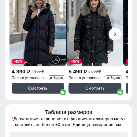
-45%
-45%
-45%
4 390
5 490
4 3
7 990
9 990
p
p
p
p
Пальто утепленное 7747Ch
Пальто утепленное 7745Ch
Пальт
Видео
Видео
Смотреть
Смотреть
Таблица размеров
*
Допустимые отклонения от фактических замеров могут
составить не более ±0,5 см. Единица измерения: см.