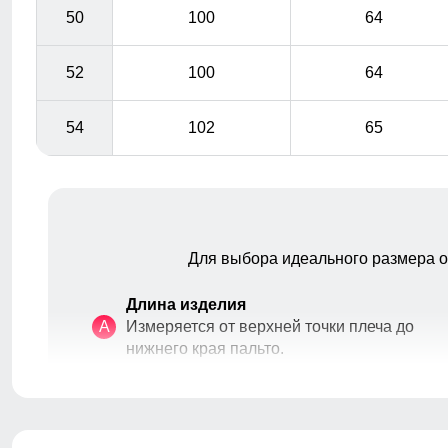
50
100
64
52
100
64
54
102
65
Для выбора идеального размера 
Длина изделия
A
Измеряется от верхней точки плеча до
нижнего края пальто.
Длина рукава
B
Расстояние от плечевого шва до
Позволяют легко регулировать длину, куртки,
окончания рукава.
создавая стильный эффект. Это не только удобно, но