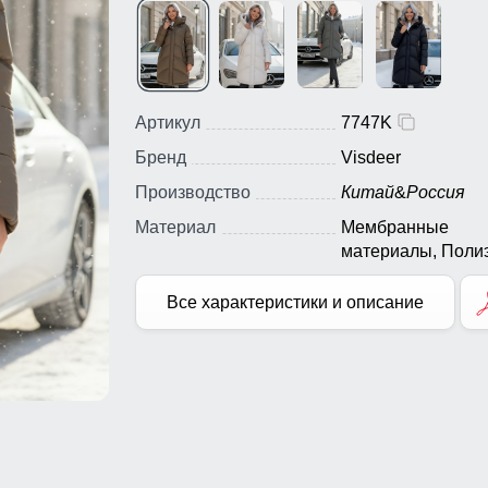
Артикул
7747K
Бренд
Visdeer
Производство
Китай
&
Россия
Материал
Мембранные
материалы, Полиэ
Плащевка, Болон
Экологичные
Все характеристики и описание
материалы