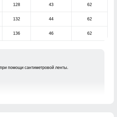
128
43
62
132
44
62
136
46
62
при помощи сантиметровой ленты.
Надёжно защищает от холода, ветра и осадков.
Идеален для зимней погоды, не требует головного
убора.