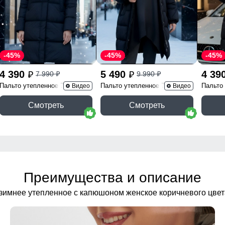
-45%
-45%
-45%
4 390
5 490
4 39
7 990
9 990
p
p
p
p
Пальто утепленное 7618Ch
Пальто утепленное 7629Ch
Пальто
Видео
Видео
Смотреть
Смотреть
Преимущества и описание
зимнее утепленное с капюшоном женское коричневого цве