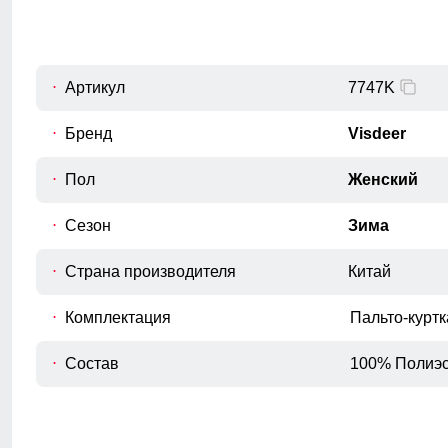
Внутренний шов рукава
и добавляет образу лёгкости и динамики, подчёркивая
C
Расстояние от подмышечного шва
индивидуальность.
вниз до окончания рукава.
Обхват рукава в плече
Артикул
7747K
D
Измеряется вокруг верхней части
рукава
Бренд
Visdeer
Обхват груди
Пол
Женский
E
Измеряется вокруг самой широкой
части груди.
Сезон
Зима
Обхват бедер
F
Измеряется вокруг самой широкой
Страна производителя
Китай
части бедер и ягодиц.
Длина плеч по спине
Комплектация
Пальто-курт
G
Расстояние от верхней точки плеча до
основания шеи.
Состав
100% Полиэс