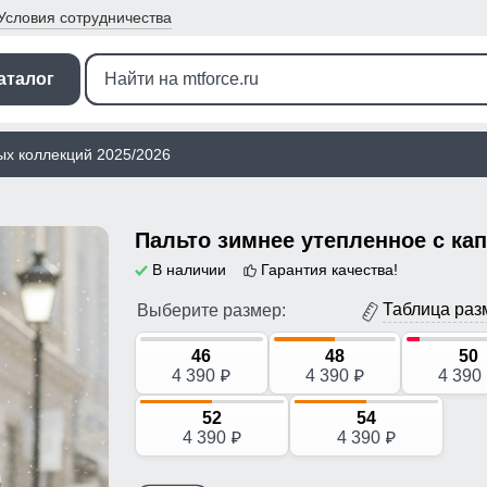
Условия
сотрудничества
аталог
ых коллекций 2025/2026
В наличии
Гарантия качества!
Таблица раз
Выберите размер:
46
48
50
4 390
4 390
4 390
p
p
52
54
4 390
4 390
p
p