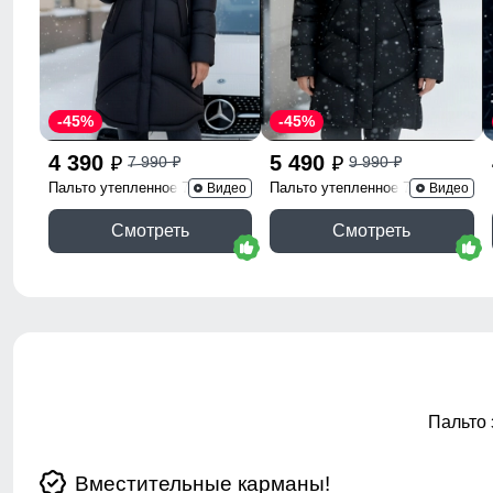
-45%
-45%
4 390
5 490
7 990
9 990
p
p
p
p
Пальто утепленное 7747Ch
Пальто утепленное 7745Ch
Видео
Видео
Смотреть
Смотреть
Пальто 
Вместительные карманы!