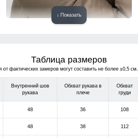
↓ Показать
Двойная молния!
Удобно расстёгивается снизу, не стесняет движения,
Удобно расстёгивается снизу, не стесняет движения,
особенно комфортна при вождении и в поездках на
особенно комфортна при вождении и в поездках на
транспорте.
транспорте.
Таблица размеров
от фактических замеров могут составить не более ±0,5 см.
Внутренний шов
Обхват рукава в
Обхват
рукава
плече
груди
48
36
108
48
38
112