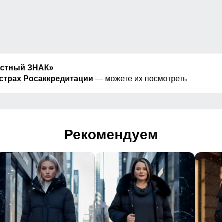
естный ЗНАК»
страх Росаккредитации
— можете их посмотреть
Рекомендуем