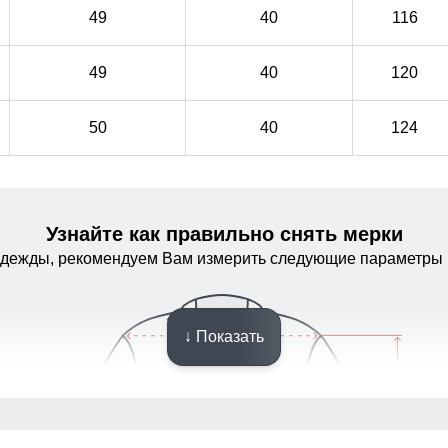
49
40
116
49
40
120
50
40
124
Узнайте как правильно снять мерки
одежды, рекомендуем Вам измерить следующие параметры 
Материал подкладки!
↓ Показать
Плотный полиэстер — тёплый, износостойкий и
Плотный полиэстер — тёплый, износостойкий и
приятный к телу. Внутренний карман удобно подходит
приятный к телу. Внутренний карман удобно подходит
для телефона, документов и разных мелочей!
для телефона, документов и разных мелочей!