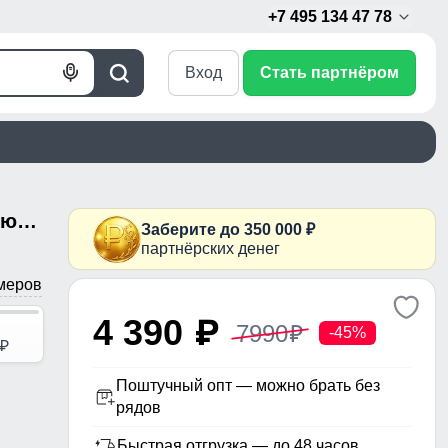
+7 495 134 47 78
Вход
Стать партнёром
Голосовой
Поиск
поиск
Пальто зимнее утепленное с капюшоном женское коричневого цвета 7747K
Заберите до 350 000 ₽
партнёрских денег
меров
4 390
p
7990
p
-45%
p
Поштучный опт — можно брать без
рядов
Быстрая отгрузка — до 48 часов