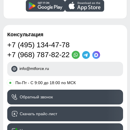
холодного воздуха который может проникнуть внутрь
через молнию куртки.
Вид застежки
Двойная молния/кнопка/
клапан
Особенности модели
ветрозащита,
водоотталкивающий
Консультация
материал,
гипоаллергенный
+7 (495) 134-47-78
материал, дышащий
материал, съемная
+7 (968) 787-82-22
опушка
info@mtforce.ru
Дизайн и стиль
•
Пн-Пт - С 9:00 до 18:00 по МСК
Вид одежды
Свободная, утепленная
модель
Обратный звонок
Стиль
Элегантный, Вечерний,
Повседневный
Скачать прайс-лист
Рисунок
Однотонный