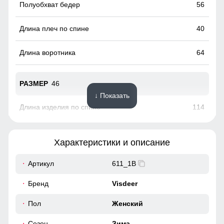
56
40
64
46
↓ Показать
114
64
Характеристики и описание
18
Артикул
611_1B
Фиксатор служит для регулирования глубины капюшона
52
Бренд
Visdeer
Изысканность в мелочах
58
Пол
Женский
Каждая деталь пальто, от карманов и воротника до
Сезон
Зима
манжетов, выполнена с особой тщательностью, добавляя