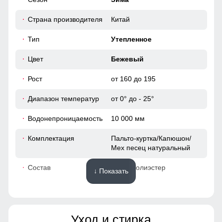
40
изделию изысканности и подчеркивая индивидуальность
его владельца. Эти мелочи создают уникальный стиль и
Страна производителя
Китай
64
выделяет пальто среди прочих.
Тип
Утепленное
48
Цвет
Бежевый
Рост
от 160 до 195
115
Диапазон температур
от 0° до - 25°
64
Водонепроницаемость
10 000 мм
19
Комплектация
Пальто-куртка/Капюшон/
Мех песец натуральный
54
Состав
100% Полиэстер
↓ Показать
60
Материалы
42
Уход и стирка
Материал
Мембранные материалы,