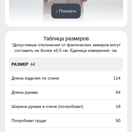
↓ Показать
Таблица размеров
*
Допустимые отклонения от фактических замеров могут
Благодаря универсальной посадке пальто подойдет
составить не более ±0,5 см. Единица измерения: см.
девушкам и женщинам с различным типом фигур.
Подчеркнет уникальность образа.
44
Фиксатор
114
Фиксатор служит для регулирования глубины капюшона
64
18
50