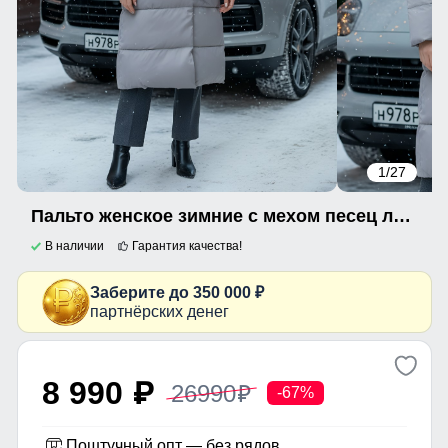
1
/27
Пальто женское зимние с мехом песец люкс класса бежевого цвета 611_1B
В наличии
Гарантия качества!
Заберите до 350 000 ₽
партнёрских денег
8 990
26990
p
p
-67%
Поштучный опт — без рядов