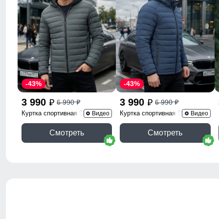
-43%
-43%
3 990
3 990
6 990
6 990
p
p
p
p
Куртка спортивная 9623_1Kh
Куртка спортивная 9623_1S
Видео
Видео
Смотреть
Смотреть