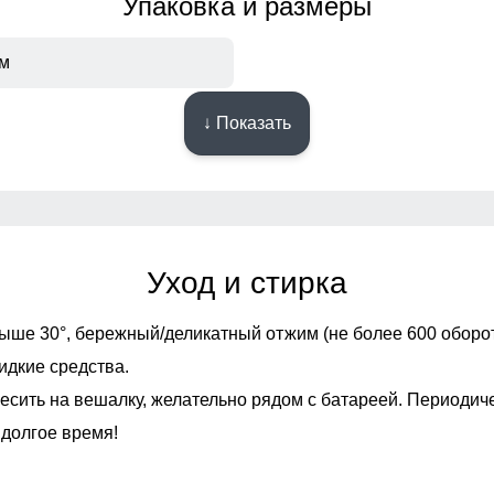
Упаковка и размеры
см
↓ Показать
Описание
длежит возврату и обмену.
Уход и стирка
ыше 30°,
бережный/деликатный отжим (не более 600 оборот
идкие средства.
есить на вешалку, желательно рядом с батареей. Периодич
 долгое время!