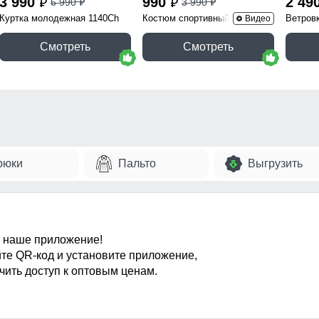
3 990
990
2 49
6 990
3 990
p
p
p
p
Куртка молодежная 1140Ch
Костюм спортивный 15020B
Ветров
Видео
Смотреть
Смотреть
рюки
Пальто
Выгрузить
 наше приложение!
те QR-код и установите приложение,
чить доступ к оптовым ценам.