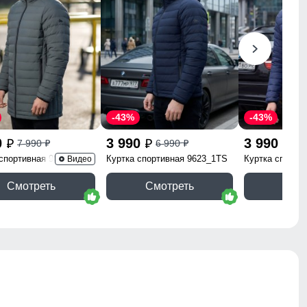
-43%
-43%
0
3 990
3 990
7 990
6 990
6 
p
p
p
p
p
 спортивная 9629_1Kh
Куртка спортивная 9623_1TS
Куртка спорти
Видео
Смотреть
Смотреть
Смо