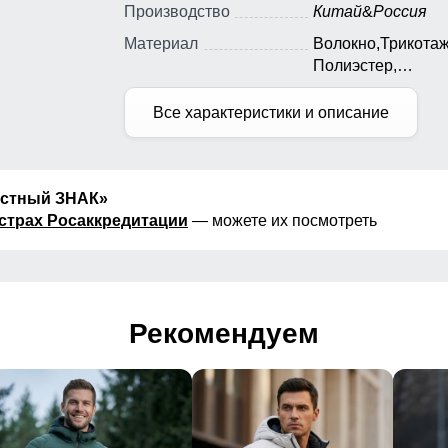
Производство
Китай
&
Россия
Материал
Волокно,Трикотаж
Полиэстер,
Экологичные
материалы;
Все характеристики и описание
естный ЗНАК»
страх Росаккредитации
— можете их посмотреть
Рекомендуем