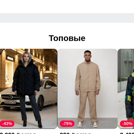
Топовые
-43%
-75%
-50%