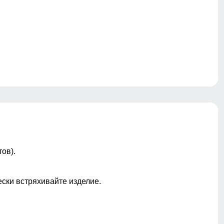
ов).
ески встряхивайте изделие.