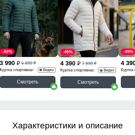
-43%
-45%
-45%
3 990
4 39
4 390
6 990
7 990
p
p
p
p
Куртка спортивная 9625_1Z
Куртка
Видео
Куртка спортивная 9629_1B
Видео
Смотреть
Смотреть
Характеристики и описание