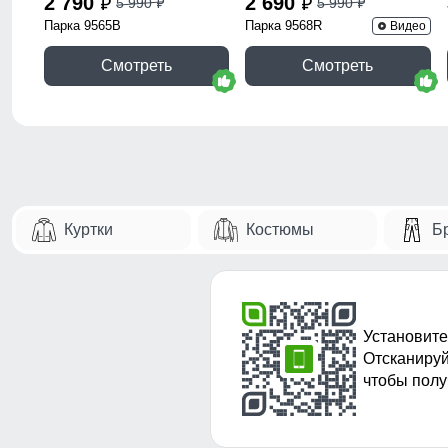
2 790
2 690
5 990
5 990
p
p
p
p
Парка 9565B
Парка 9568R
Видео
Смотреть
Смотреть
Куртки
Костюмы
Б
Установите
Отсканируй
чтобы полу