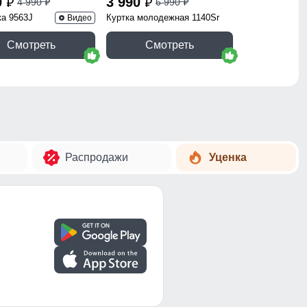
0
3 990
4 990
6 990
p
p
p
p
ка 9563J
Куртка молодежная 1140Sr
Видео
Смотреть
Смотреть
Распродажи
Уценка