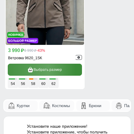
3 990
p
6 990
-43%
p
Ветровка 9620_1SK
Выбрать размер
54
56
58
60
62
Куртки
Костюмы
Брюки
Паль
Установите наше приложение!
Установите приложение, чтобы получить