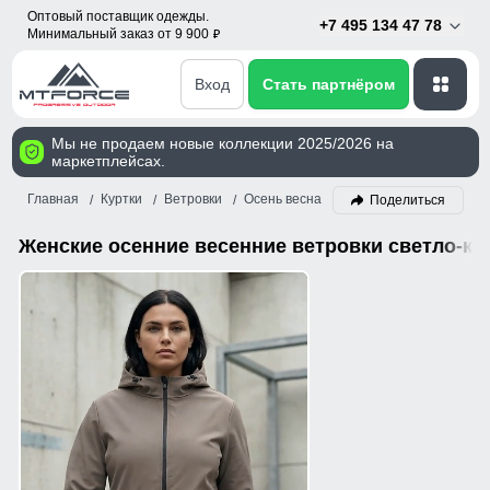
Оптовый поставщик одежды.
+7 495 134 47 78
Минимальный заказ от 9 900
p
Вход
Стать партнёром
Мы не продаем новые коллекции 2025/2026 на
маркетплейсах.
Главная
Куртки
Ветровки
Осень весна
Женский
Светло-ко
Поделиться
Женские осенние весенние ветровки светло-ко