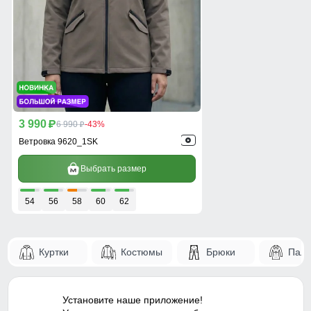
3 990
p
6 990
-43%
p
Ветровка 9620_1SK
Выбрать размер
54
56
58
60
62
Куртки
Костюмы
Брюки
Паль
Установите наше приложение!