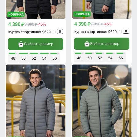
4 390
4 390
p
7 990
-45%
p
7 990
-45%
p
p
Куртка спортивная 9629_1Kh
Куртка спортивная 9629_1Ch
Выбрать размер
Выбрать размер
48
50
52
54
56
48
50
52
54
56