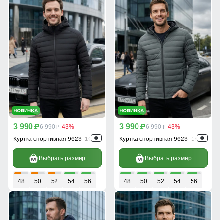
3 990
3 990
p
6 990
-43%
p
6 990
-43%
p
p
Куртка спортивная 9623_1Ch
Куртка спортивная 9623_1Kh
Выбрать размер
Выбрать размер
48
50
52
54
56
48
50
52
54
56