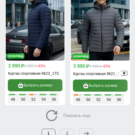
3 990
3 990
p
6 990
-43%
p
6 990
-43%
p
p
Куртка спортивная 9623_1TS
Куртка спортивная 9623_1TC
Выбрать размер
Выбрать размер
48
50
52
54
56
48
50
52
54
56
Показать еще
1
2