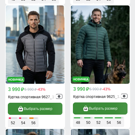
3 990
3 990
p
6 990
-43%
p
6 990
-43%
p
p
Куртка спортивная 9625_1Z
Куртка спортивная 9627_1Sr
Выбрать размер
Выбрать размер
48
50
52
54
56
52
54
56