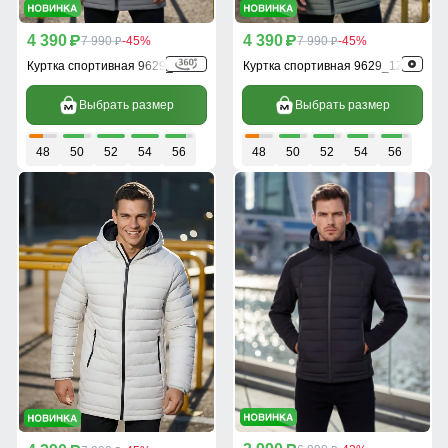
4 390
4 390
p
7 990
-45%
p
7 990
-45%
p
p
Куртка спортивная 9629_1Sr
Куртка спортивная 9629_1Z
Выбрать размер
Выбрать размер
48
50
52
54
56
48
50
52
54
56