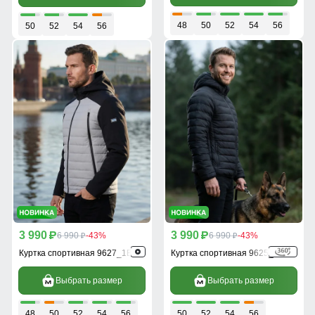
48
50
52
54
56
50
52
54
56
3 990
3 990
p
6 990
-43%
p
6 990
-43%
p
p
Куртка спортивная 9627_1B
Куртка спортивная 9625_1Ch
Выбрать размер
Выбрать размер
48
50
52
54
56
50
52
54
56