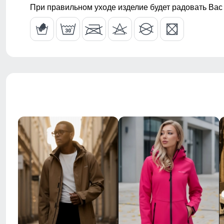
При правильном уходе изделие будет радовать Вас
Тип карманов
боковые вре
влагозащитн
Внутренние карманы
есть
Форма воротника
капюшон
Стиль
повседневны
Рисунок
однотонный,
Коллекция
весна–осень
Назначение
город, актив