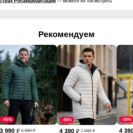
страх Росаккредитации
— можете их посмотреть
Рекомендуем
-43%
-45%
-45%
3 990
4 39
4 390
6 990
7 990
p
p
p
p