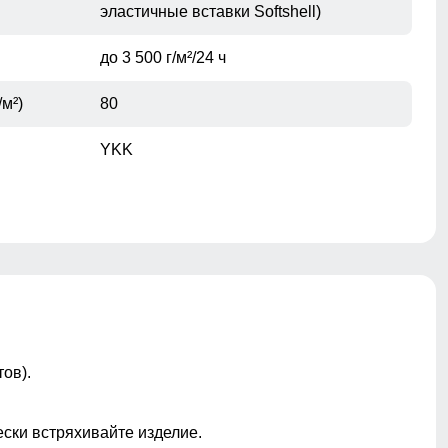
эластичные вставки Softshell)
до 3 500 г/м²/24 ч
/м²)
80
YKK
по низу изделия
ов).
не съёмный
ески встряхивайте изделие.
ы
лейбл, молния, декоративная стёжка