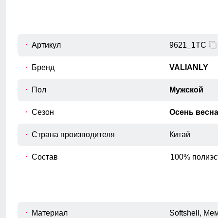
Внутренний шов рукава
C
Расстояние от подмышечного шва
вниз до окончания рукава.
Обхват рукава в плече
Артикул
9621_1TC
D
Измеряется вокруг верхней части
рукава
Бренд
VALIANLY
Обхват груди
Пол
Мужской
E
Измеряется вокруг самой широкой
части груди.
Сезон
Осень весн
Обхват бедер
F
Измеряется вокруг самой широкой
Страна производителя
Китай
части бедер и ягодиц.
Состав
100% полиэс
Материал
Softshell, М