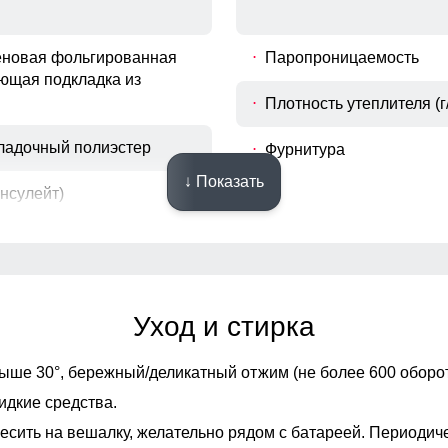
еновая фольгированная
Паропроницаемость
ющая подкладка из
Плотность утеплителя (г
кладочный полиэстер
Фурнитура
↓ Показать
инсулейт)
Конструктивные особенности
Уход и стирка
Фиксаторы
ыше 30°,
бережный/деликатный отжим (не более 600 оборот
Опции капюшона
идкие средства.
есить на вешалку, желательно рядом с батареей. Периодич
 манжете
Декоративные элемент