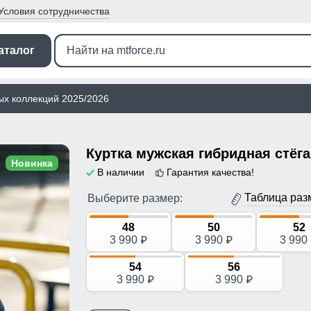
Условия
сотрудничества
аталог
ых коллекций 2025/2026
Новинка
В наличии
Гарантия качества!
Таблица раз
Выберите размер:
48
50
52
3 990
3 990
3 990
p
p
54
56
3 990
3 990
p
p