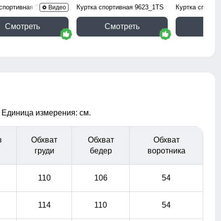
 спортивная 9629_1Kh
Куртка спортивная 9623_1TS
Куртка спорти
Видео
Смотреть
Смотреть
Смо
 Единица измерения: см.
в
Обхват
Обхват
Обхват
груди
бедер
воротника
110
106
54
114
110
54