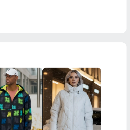
влагозащитная молния
вентиляция, лёгкая, ветрозащитная,
водоотталкивающая ткань, дышащий
материал