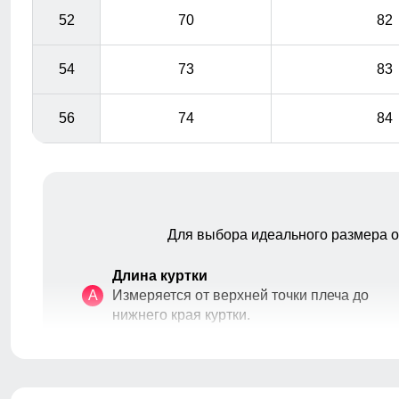
52
70
82
54
73
83
56
74
84
Для выбора идеального размера 
Длина куртки
A
Измеряется от верхней точки плеча до
нижнего края куртки.
Длина рукава
B
Расстояние от плеча до окончания
рукава.