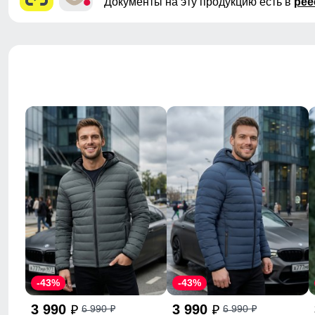
Документы на эту продукцию есть в
рее
-43%
-43%
3 990
3 990
6 990
6 990
p
p
p
p