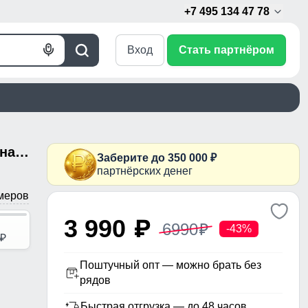
+7 495 134 47 78
Вход
Стать партнёром
Голосовой
Поиск
поиск
Куртка мужская гибридная стёганая с капюшоном с графеновой подкладкой темно-серого цвета 9621_1TC
Заберите до 350 000 ₽
партнёрских денег
меров
3 990
p
6990
p
-43%
p
Поштучный опт — можно брать без
рядов
Быстрая отгрузка — до 48 часов