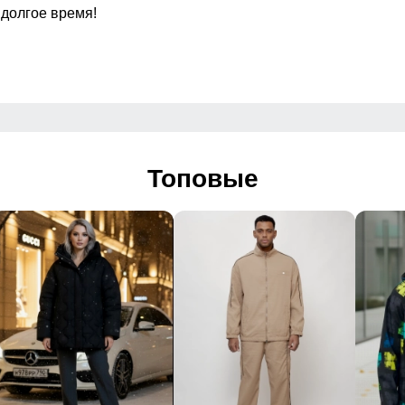
 долгое время!
зные карманы на
Вид застёжки
ой молнии
Особенности модели
Топовые
Дизайн и стиль
й, спортивный
 комбинированный, стёганый, логотип
 2026
ный отдых, повседневная носка