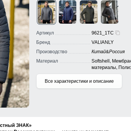
Артикул
9621_1TC
Бренд
VALIANLY
Производство
Китай
&
Россия
Материал
Softshell, Мембр
материалы, Поли
Все характеристики и описание
естный ЗНАК»