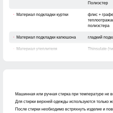
Полиэстер
Материал подкладки куртки
флис + граф
теплоотража
полиэстера
Материал подкладки капюшона
гладкий под
Материал утеплителя
Thinsulate (т
Фактура материала
гладкая
Покрой
свободный
Машинная или ручная стирка при температуре не в
Длина изделия
до бедра
Для стирки верхней одежды используются только ж
После стирки необходимо встряхнуть изделие и пов
Тип рукава
длинный, на