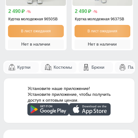
2 490
2 490
p
p
-%
-%
Куртка молодежная 9650SB
Куртка молодежная 9637SB
В лист ожидания
В лист ожидания
Нет в наличии
Нет в наличии
Куртки
Костюмы
Брюки
Паль
Установите наше приложение!
Установите приложение, чтобы получить
доступ к оптовым ценам.