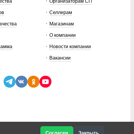
ества
Организаторам СП
ов
Селлерам
ачества
Магазинам
О компании
рамма
Новости компании
Вакансии
Согласен
Закрыть