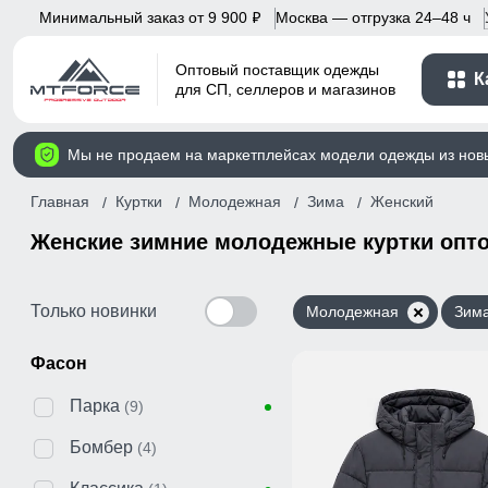
Минимальный заказ от 9 900
Москва — отгрузка 24–48 ч
p
Оптовый поставщик одежды
К
для СП, селлеров и магазинов
Мы не продаем на маркетплейсах модели одежды из нов
Главная
Куртки
Молодежная
Зима
Женский
Женские зимние молодежные куртки опт
Только новинки
Молодежная
Зим
Фасон
Парка
(9)
Бомбер
(4)