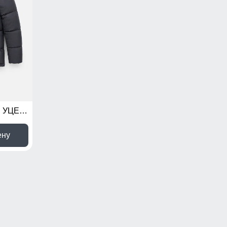
Куртка женская зимняя УЦЕНКА темно-серого цвета 0966TC
ену