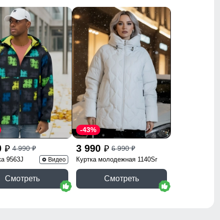
-43%
0
3 990
4 990
6 990
p
p
p
p
ка 9563J
Куртка молодежная 1140Sr
Видео
Смотреть
Смотреть