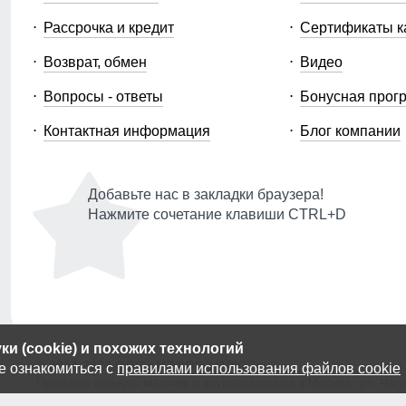
Рассрочка и кредит
Сертификаты к
Возврат, обмен
Видео
Вопросы - ответы
Бонусная прог
Контактная информация
Блог компании
Добавьте нас в закладки браузера!
Нажмите сочетание клавиши CTRL+D
и (cookie) и похожих технологий
© 2014-2026 ООО «МТФОРС ПЛЮС»
е ознакомиться с
правилами использования файлов cookie
Продажа одежды мелким и крупным оптом в Москве, ул. Чагин
Публичная оферта
|
Персональные данные
|
Политика Cooki