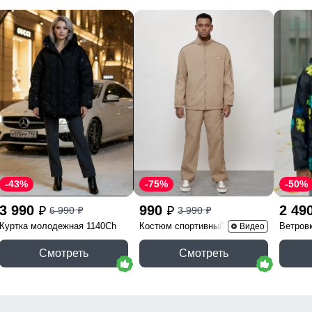
-43%
-75%
-50%
3 990
990
2 49
6 990
3 990
p
p
p
p
Куртка молодежная 1140Ch
Костюм спортивный 15020B
Ветров
Видео
Смотреть
Смотреть