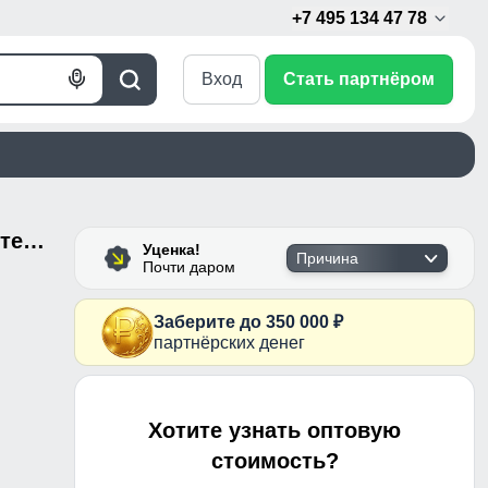
+7 495 134 47 78
Вход
Стать партнёром
Голосовой
Поиск
поиск
Куртка женская зимняя УЦЕНКА темно-серого цвета 0966TC
Уценка!
Причина
Почти даром
Заберите до 350 000 ₽
партнёрских денег
Хотите узнать оптовую
стоимость?