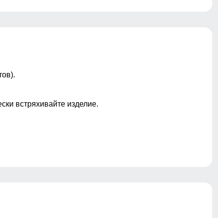
ов).
ески встряхивайте изделие.