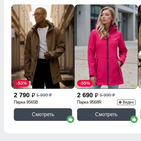
-53%
-55%
2 790
2 690
5 990
5 990
p
p
p
p
Парка 9565B
Парка 9568R
Видео
Смотреть
Смотреть