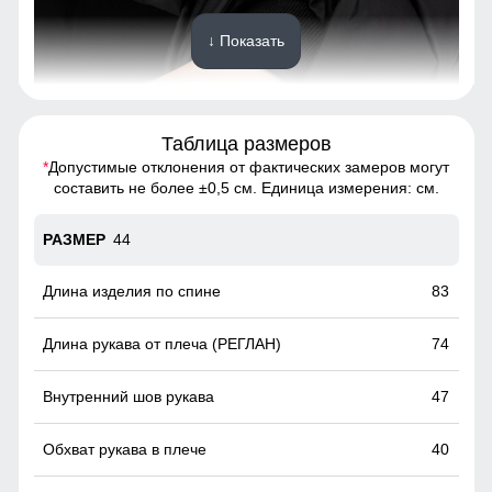
↓ Показать
Таблица размеров
*
Допустимые отклонения от фактических замеров могут
Защищают от ветра и не пропускают холод, обеспечивая
составить не более ±0,5 см. Единица измерения: см.
комфорт и тепло.
44
Утеплённый капюшон!
Надёжно защищает от холода, ветра и осадков. Идеален
83
для зимней погоды, не требует головного убора.
74
47
40