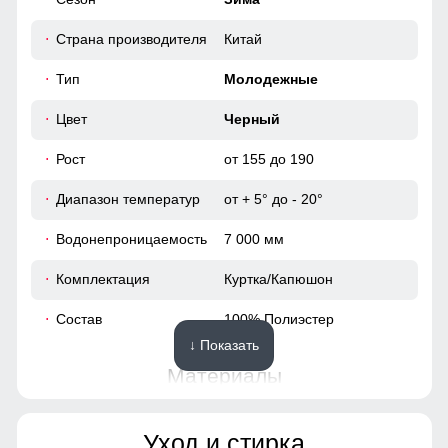
118
телефона, документов и разных мелочей!
Страна производителя
Китай
76
Тип
Молодежные
48
Цвет
Черный
Рост
от 155 до 190
85
Диапазон температур
от + 5° до - 20°
76
Водонепроницаемость
7 000 мм
48
Комплектация
Куртка/Капюшон
44
Состав
100% Полиэстер
↓ Показать
122
Материалы
122
Материал
Мембранные материалы,
Уход и стирка
Полиэстер, Плащевка,