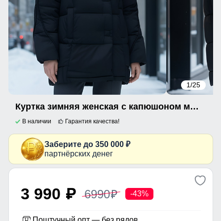
1
/25
Куртка зимняя женская с капюшоном модная черного цвета 7651Ch
В наличии
Гарантия качества!
Заберите до 350 000 ₽
партнёрских денег
3 990
6990
p
p
-43%
Поштучный опт — без рядов