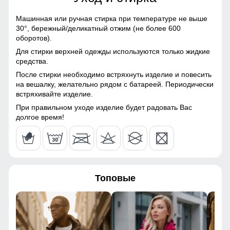
76
Болонь, Экологичные
материалы
Машинная или ручная стирка при температуре не выше
Плотный полиэстер — тёплый, износостойкий и приятный
30°,
бережный/деликатный отжим (не более 600
50
Материал подкладки
Полиэстер
к телу. Внутренний карман удобно подходит для
оборотов).
телефона, документов и разных мелочей!
Для стирки верхней одежды используются только жидкие
Материал подкладки
Полиэстер
85
средства.
капюшона
После стирки необходимо встряхнуть изделие и повесить
76
на вешалку, желательно рядом с батареей. Периодически
Материал подкладки
Полиэстер
встряхивайте изделие.
кармана
49
При правильном уходе изделие будет радовать Вас
Материал наполнителя
Полиэстер
долгое время!
46
Фактура материала
Шероховатая, стеганная
128
Утеплитель гр
от 340 до 440
Топовые
Плотность утеплителя (г/
210
128
кв.м)
76
Конструктивные особенности