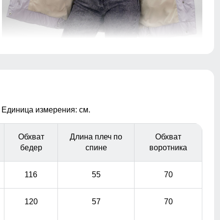
Плотный полиэстер — тёплый, износостойкий и
приятный к телу. Внутренний карман удобно подходит
для телефона, документов и разных мелочей!
 Единица измерения: см.
Обхват
Длина плеч по
Обхват
бедер
спине
воротника
116
55
70
120
57
70