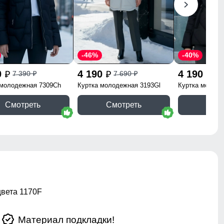
-46%
-40%
0
4 190
4 190
7 390
7 690
6 
p
p
p
p
p
 молодежная 7309Ch
Куртка молодежная 3193Gl
Куртка молоде
Смотреть
Смотреть
Смо
цвета 1170F
Материал подкладки!