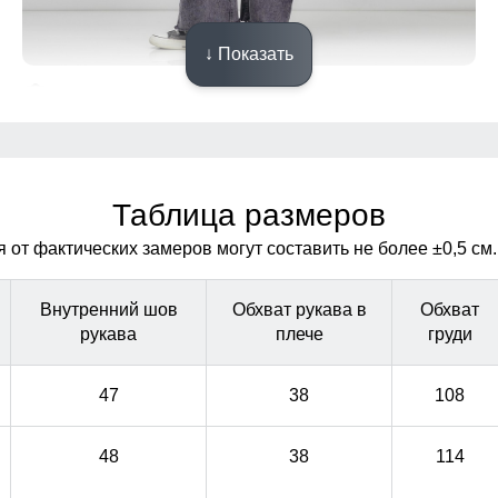
↓ Показать
Идеальная посадка!
Куртка подчёркивает силуэт, удобно сидит по фигуре и
Куртка подчёркивает силуэт, удобно сидит по фигуре и
не сковывает движений.
не сковывает движений.
Таблица размеров
от фактических замеров могут составить не более ±0,5 см.
Внутренний шов
Обхват рукава в
Обхват
рукава
плече
груди
47
38
108
48
38
114