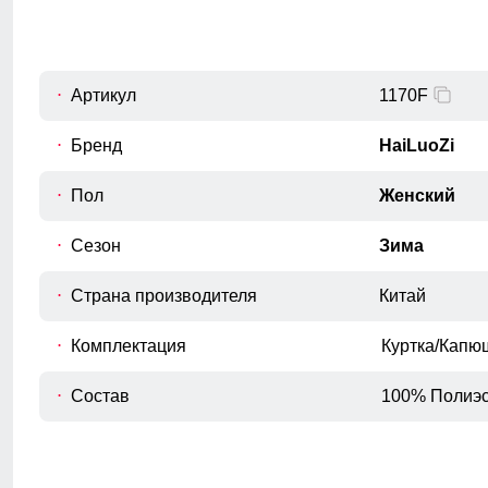
Длина куртки
A
Измеряется от верхней точки плеча до
нижнего края куртки.
Артикул
1170F
Длина рукава
B
Расстояние от плечевого шва до
Бренд
HaiLuoZi
окончания рукава.
Внутренний шов рукава
Пол
Женский
C
Расстояние от подмышечного шва
вниз до окончания рукава.
Сезон
Зима
Обхват рукава в плече
Страна производителя
D
Измеряется вокруг верхней части
Китай
рукава
Комплектация
Куртка/Капю
Обхват груди
E
Измеряется вокруг самой широкой
Состав
100% Полиэс
части груди.
Обхват бедер
F
Измеряется вокруг самой широкой
части бедер и ягодиц.