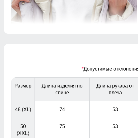
Надёжно защищает от холода, ветра и осадков.
Идеален для зимней погоды, не требует головного
убора.
*
Допустимые отклонения 
Размер
Длина изделия по
Длина рукава от
спине
плеча
48 (XL)
74
53
50
75
53
(XXL)