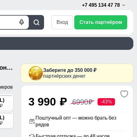
+7 495 134 47 78
Вход
Стать партнёром
Голосовой
Поиск
поиск
Куртка женская зимняя с капюшоном большого размера фиолетового цвета 1170F
Заберите до 350 000 ₽
партнёрских денег
меров
3 990
p
L)
6990
p
-43%
p
L)
Поштучный опт — можно брать без
p
рядов
Быстрая отгрузка — до 48 часов