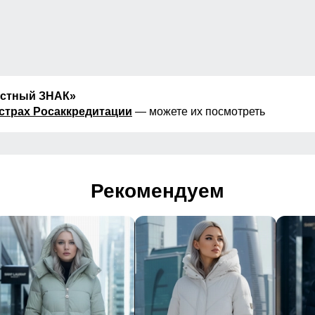
естный ЗНАК»
страх Росаккредитации
— можете их посмотреть
Рекомендуем