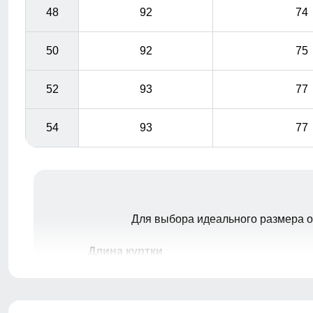
48
92
74
50
92
75
52
93
77
54
93
77
Для выбора идеального размера 
Длина куртки
A
Измеряется от верхней точки плеча до
нижнего края куртки.
Длина рукава