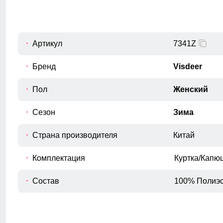
B
Расстояние от плечевого шва до
окончания рукава.
Внутренний шов рукава
C
Расстояние от подмышечного шва
Артикул
7341Z
вниз до окончания рукава.
Бренд
Visdeer
Обхват рукава в плече
D
Измеряется вокруг верхней части
Пол
Женский
рукава
Обхват груди
Сезон
Зима
E
Измеряется вокруг самой широкой
части груди.
Страна производителя
Китай
Обхват бедер
F
Измеряется вокруг самой широкой
Комплектация
Куртка/Капю
части бедер и ягодиц.
Состав
100% Полиэс