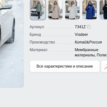
Артикул
7341Z
Бренд
Visdeer
Производство
Китай
&
Россия
Материал
Мембранные
материалы, Полиэ
Плащевка, Болон
Экологичные
Все характеристики и описание
материалы