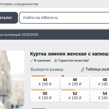
Условия
сотрудничества
аталог
ых коллекций 2025/2026
В наличии
Гарантия качества!
Таблица раз
Выберите размер:
44
46
48
4 190
4 190
4 190
p
p
50
52
54
4 190
4 190
4 190
p
p