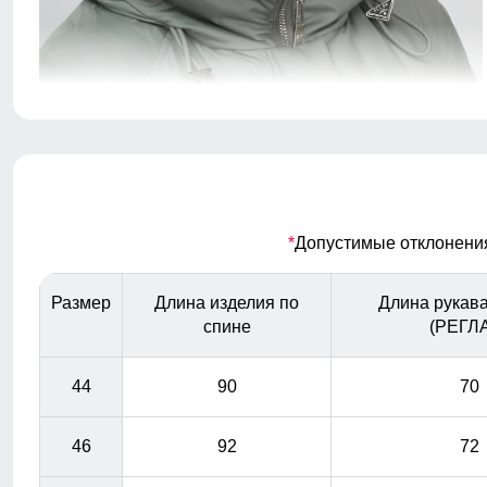
Это специальные элементы, предназначенные для
регулировки его объема и плотности прилегания к
голове. Они помогают защитить от ветра и дождя,
обеспечивая комфорт и тепло.
*
Допустимые отклонения 
Размер
Длина изделия по
Длина рукава
спине
(РЕГЛ
44
90
70
46
92
72