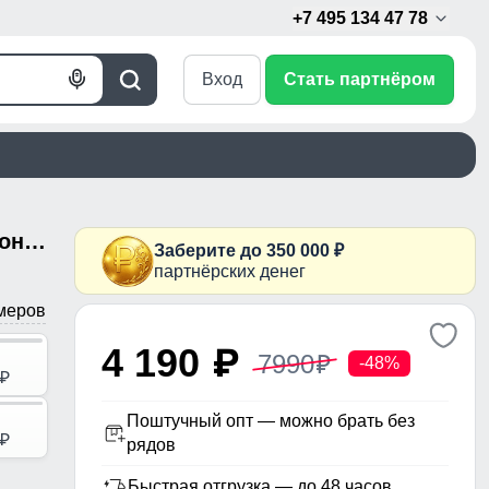
+7 495 134 47 78
Вход
Стать партнёром
Голосовой
Поиск
поиск
Куртка зимняя женская с капюшоном модная зеленого цвета 7341Z
Заберите до 350 000 ₽
партнёрских денег
меров
4 190
p
7990
p
-48%
p
Поштучный опт — можно брать без
p
рядов
Быстрая отгрузка — до 48 часов