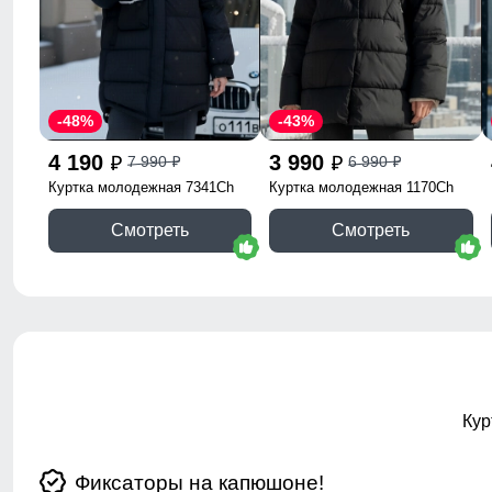
-48%
-43%
4 190
3 990
7 990
6 990
p
p
p
p
Куртка молодежная 7341Ch
Куртка молодежная 1170Ch
Смотреть
Смотреть
Кур
Фиксаторы на капюшоне!