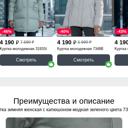
-46%
-40%
-43%
4 190
4 190
4 19
7 690
6 990
p
p
p
p
Куртка молодежная 3193Sl
Куртка молодежная 7348B
Куртка
Смотреть
Смотреть
Преимущества и описание
тка зимняя женская с капюшоном модная зеленого цвета 7