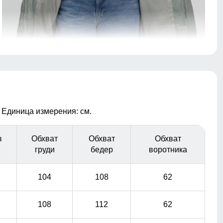
Плотный полиэстер — тёплый, износостойкий и
приятный к телу. Внутренний карман удобно подходит
для телефона, документов и разных мелочей!
 Единица измерения: см.
в
Обхват
Обхват
Обхват
груди
бедер
воротника
104
108
62
108
112
62