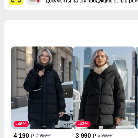
Документы на эту продукцию есть в
рее
-48%
-43%
4 190
3 990
7 990
6 990
p
p
p
p