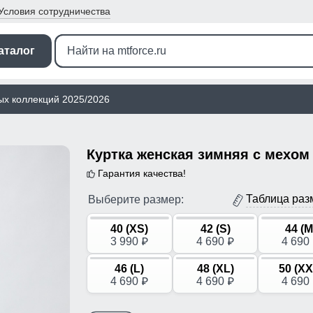
Условия
сотрудничества
аталог
ых коллекций 2025/2026
Гарантия качества!
Таблица раз
Выберите размер:
40 (XS)
42 (S)
44 (M
3 990
4 690
4 690
p
p
46 (L)
48 (XL)
50 (XX
4 690
4 690
4 690
p
p