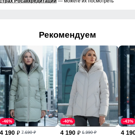
страх Росаккредитации
— можете их посмотреть
Рекомендуем
-46%
-40%
-43%
4 190
4 190
4 19
7 690
6 990
p
p
p
p