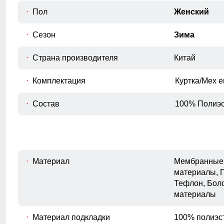
или телефон.
Пол
Женский
Длина рукава
D
Расстояние от плечевого шва до
Сезон
Зима
окончания рукава.
Внутренний шов рукава
Страна производителя
Китай
E
Расстояние от подмышечного шва
вниз до окончания рукава.
Комплектация
Куртка/Мех 
Полуобхват бедер
F
Измеряется по самым широким
Состав
100% Полиэс
точкам ягодиц.
Материал
Мембранные 
материалы, 
Тефлон, Бол
материалы
Материал подкладки
100% полиэс