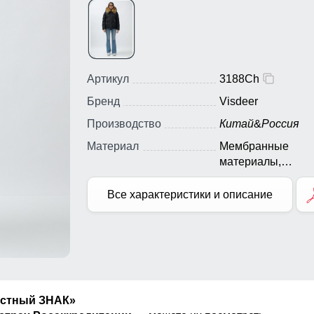
Артикул
3188Ch
Бренд
Visdeer
Производство
Китай
&
Россия
Материал
Мембранные
материалы,
Натуральные
материалы, Полиэ
Все характеристики и описание
Плащевка, Тефло
Болонь, Экологи
материалы
естный ЗНАК»