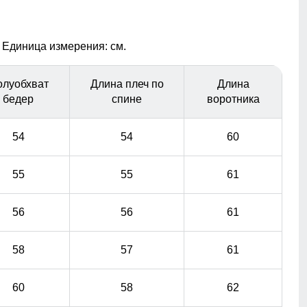
Изысканность в мелочах
 Единица измерения: см.
Каждая деталь куртки, от карманов и воротника до
манжетов, выполнена с особой тщательностью,
добавляя изделию изысканности и подчеркивая
олуобхват
Длина плеч по
Длина
индивидуальность его владельца. Эти мелочи создают
бедер
спине
воротника
уникальный стиль и выделяет куртку среди прочих.
54
54
60
55
55
61
56
56
61
58
57
61
60
58
62