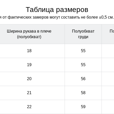
объема. Не сбивается при стирке
объема. Не сбивается при стирке
Таблица размеров
от фактических замеров могут составить не более ±0,5 см.
Ширина рукава в плече
Полуобхват
П
(полуобхват)
груди
18
55
19
55
20
56
21
58
22
59