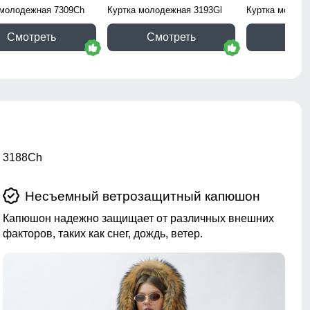
 молодежная 7309Ch
Куртка молодежная 3193Gl
Куртка молоде
Смотреть
Смотреть
Смо
а 3188Ch
Несъемный ветрозащитный капюшон
Капюшон надежно защищает от различных внешних
факторов, таких как снег, дождь, ветер.