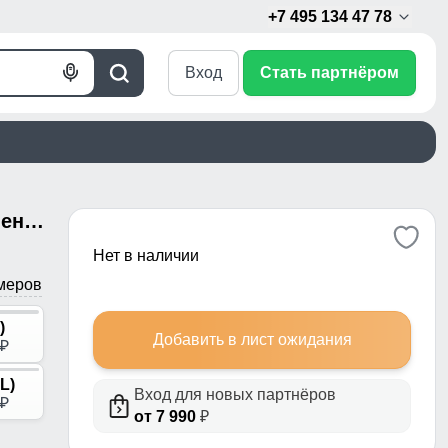
+7 495 134 47 78
Вход
Стать партнёром
Голосовой
Поиск
поиск
Куртка женская зимняя с мехом енот премиум класса черного цвета 3188Ch
Нет в наличии
меров
)
Добавить в лист ожидания
p
L)
Вход для новых партнёров
p
от 7 990
₽