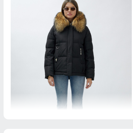
Куртка с водонепроницаемостью 10000мм обеспечит
непревзойденную защиту от дождя. Мембранные