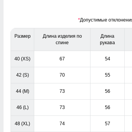
материалы гарантируют сухость и комфорт, позволяя
оставаться активным в любую погоду, не беспокоясь о
влаге.
*
Допустимые отклонения 
Меховая опушка
Размер
Длина изделия по
Длина
Натуральный мех енота: Роскошная отделка из
спине
рукава
натурального меха придает куртке изысканный вид и
добавляет тепла в самые морозные дни. Съемная
40 (XS)
67
54
опушка придает изящества образу и смотрится
благородно.
42 (S)
70
55
44 (M)
73
56
46 (L)
73
56
48 (XL)
74
57