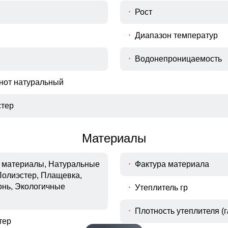
Рост
Диапазон температур
Водонепроницаемость
енот натуральный
тер
Материалы
материалы, Натуральные
Фактура материала
Полиэстер, Плащевка,
онь, Экологичные
Утеплитель гр
Фиксатор на капюшоне
Плотность утеплителя (г/
Фиксатор служит для регулирования глубины
Фиксатор служит для регулирования глубины
тер