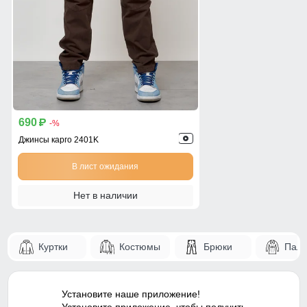
690
p
-%
Джинсы карго 2401K
В лист ожидания
Нет в наличии
Куртки
Костюмы
Брюки
Паль
Установите наше приложение!