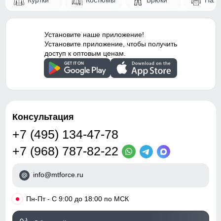
Куртки
Костюмы
Брюки
Паль
элементы
Конструктивность
Карман ски-пасс
элемента
Установите наше приложение!
Установите приложение, чтобы получить
Внутренние швы
Проклеены
доступ к оптовым ценам.
Вид застежки
Двойная молния/липучки/
клапан
Особенности модели
family look, ветрозащита,
водоотталкивающий
Консультация
материал,
гипоаллергенный
+7 (495) 134-47-78
материал, дышащий
материал
+7 (968) 787-82-22
Тип посадки
Средняя
info@mtforce.ru
Дизайн и стиль
•
Пн-Пт - С 9:00 до 18:00 по МСК
Вид одежды
Горнолыжная/Свободная/