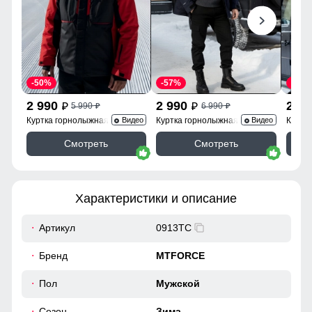
-50%
-57%
-57%
2 990
2 990
2 9
5 990
6 990
p
p
p
p
Куртка горнолыжная 7616Kr
Куртка горнолыжная 2302TS
Куртк
Видео
Видео
Смотреть
Смотреть
Характеристики и описание
Артикул
0913TC
Бренд
MTFORCE
Пол
Мужской
Сезон
Зима