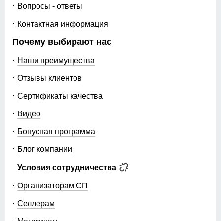
Вопросы - ответы
Контактная информация
Описание
Почему выбирают нас
ВНИМАНИЕ!!! Товар который куплен с уценкой не
подлежит возврату и обмену.
Наши преимущества
Горнолыжный костюм без брюк!
Отзывы клиентов
Сертификаты качества
Видео
Бонусная программа
Блог компании
Условия сотрудничества
Организаторам СП
Селлерам
Магазинам