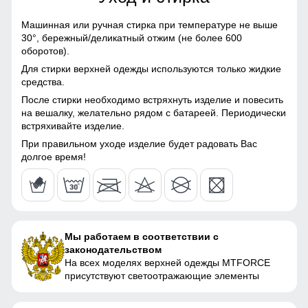
Тефлон
Машинная или ручная стирка при температуре не выше
Материал подкладки
Полиэстер/Флис/Omni-heat
30°,
бережный/деликатный отжим (не более 600
куртки
оборотов).
Для стирки верхней одежды используются только жидкие
Материал подкладки
Omni-heat
средства.
капюшона
После стирки необходимо встряхнуть изделие и повесить
на вешалку, желательно рядом с батареей. Периодически
Материал подкладки
Полиэстер/Флис
встряхивайте изделие.
воротника
При правильном уходе изделие будет радовать Вас
Материал наполнителя
Синтепон
долгое время!
Фактура материала
плотная
Особенность ткани
Плотная мембранная
ткань, Гипоаллергенная,
Мы работаем в соответствии с
Дышащая
законодательством
На всех моделях верхней одежды MTFORCE
Утеплитель, гр
от 780 до 880 гр
присутствуют светоотражающие элементы
Конструктивные особенности