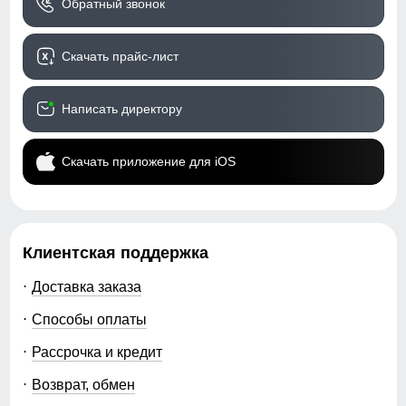
Обратный звонок
Утепленная модель
Стиль
Спортивный,
Скачать прайс-лист
повседневный, вечерний
Рисунок
Надписи, Логотип,
Написать директору
Однотонный, Светится в
темноте
Скачать приложение для iOS
Коллекция
Осень-зима 2024
Тренд
уличная мода
Клиентская поддержка
Упаковка и размеры
Доставка заказа
Тип упаковки
Пакет
Способы оплаты
Цвет куртки
синий, желтый
Рассрочка и кредит
Габариты (ДхШхВ)
76 x 52 x 5 см
Возврат, обмен
Вес
1.305 кг