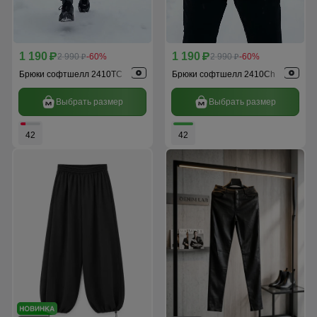
1 190
1 190
p
2 990
-60%
p
2 990
-60%
p
p
Брюки софтшелл 2410TC
Брюки софтшелл 2410Ch
Выбрать размер
Выбрать размер
42
42