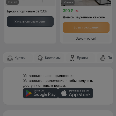
Уценка
Уценка
390
p
-%
Брюки спортивные 0971Ch
Джинсы зауженные женские УЦЕНКА черного цвета 0596Ch
Узнать оптовую цену
В лист ожидания
Закончился!
Куртки
Костюмы
Брюки
Паль
Установите наше приложение!
Установите приложение, чтобы получить
доступ к оптовым ценам.