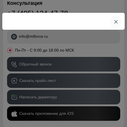
Консультация
+7 (495) 134-47-78
+7 (968) 787-82-22
info@mtforce.ru
•
Пн-Пт - С 9:00 до 18:00 по МСК
Обратный звонок
Скачать прайс-лист
Написать директору
Скачать приложение для iOS