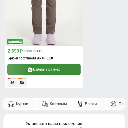
2 690
p
3 990
-33%
p
Брюки софтшелл 9634_1SK
Выбрать размер
46
50
Куртки
Костюмы
Брюки
Паль
Установите наше приложение!