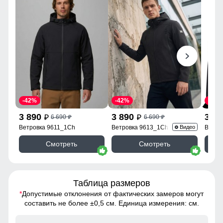
-42%
-42%
-42%
3 890
3 890
3 8
6 690
6 690
p
p
p
p
Ветровка 9611_1Ch
Ветровка 9613_1Ch
Ветро
Видео
Смотреть
Смотреть
Таблица размеров
*
Допустимые отклонения от фактических замеров могут
составить не более ±0,5 см. Единица измерения: см.