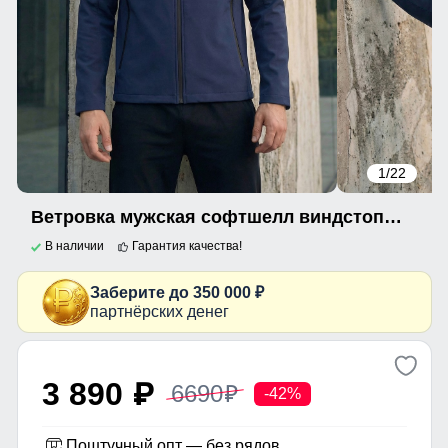
1
/22
Ветровка мужская софтшелл виндстоппер с капюшоном спортивная темно-синего цвета 9613_1TS
В наличии
Гарантия качества!
Заберите до 350 000 ₽
партнёрских денег
3 890
6690
p
p
-42%
Поштучный опт — без рядов