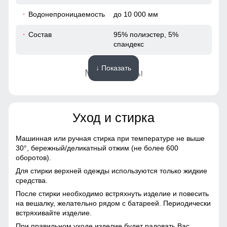
84
Водонепроницаемость
до 10 000 мм
60
Состав
95% полиэстер, 5%
спандекс
46
↓ Показать
Материалы
114
Подкладка
Полиэстер с флисовым
114
утеплением
Уход и стирка
56
Материал
Виндстоппер, Софтшелл,
Мембранный материал,
Машинная или ручная стирка при температуре не выше
Полиэстер
30°,
бережный/деликатный отжим (не более 600
54
оборотов).
Фактура материала
плотная, гладкая, матовая
Для стирки верхней одежды используются только жидкие
79
средства.
Тип ткани
Софтшел с ветрозащитной
После стирки необходимо встряхнуть изделие и повесить
мембраной
87
на вешалку, желательно рядом с батареей. Периодически
встряхивайте изделие.
Паропроницаемость
до 5000 г/м²/24 ч
61
При правильном уходе изделие будет радовать Вас