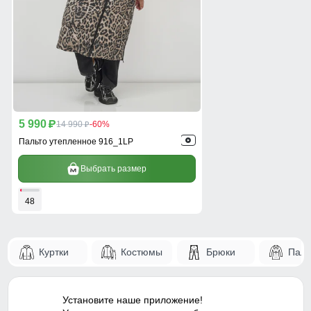
5 990
p
14 990
-60%
p
Пальто утепленное 916_1LP
Выбрать размер
48
Куртки
Костюмы
Брюки
Паль
Установите наше приложение!