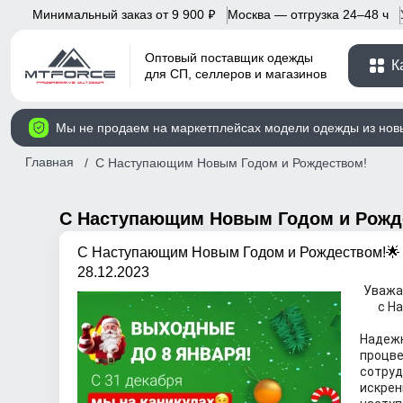
Минимальный заказ от 9 900
Москва — отгрузка 24–48 ч
p
Оптовый поставщик одежды
К
для СП, селлеров и магазинов
Мы не продаем на маркетплейсах модели одежды из нов
Главная
C Наступающим Новым Годом и Рождеством!
C Наступающим Новым Годом и Рожд
C Наступающим Новым Годом и Рождеством!🌟
28.12.2023
Уважа
с Н
Наде
процве
сотру
искр