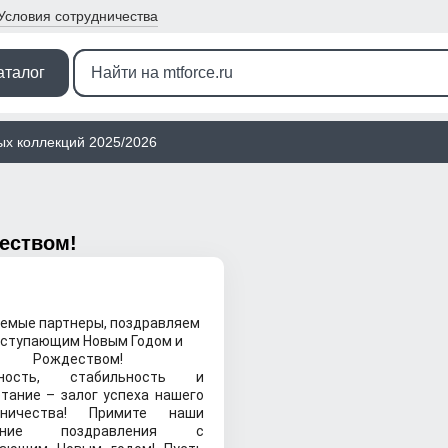
Условия
сотрудничества
аталог
ых коллекций 2025/2026
еством!
емые партнеры, поздравляем
аступающим Новым Годом и
Рождеством!
жность, стабильность и
тание – залог успеха нашего
дничества!
Примите наши
енние поздравления с