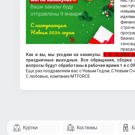
насту
насту
новым
идеям
финан
строч
прогр
бизнес
сенса
праздн
Как и вы, мы уходим на каникулы.
С 31.12.2023 п
праздничные выходные. Все обращения, сборка 
вопросы будут обработаны в рабочее время т.е с 09
Еще раз поздравляем вас с Новым Годом, С Новым Сч
С любовью, компания MTFORCE
Куртки
Костюмы
Б