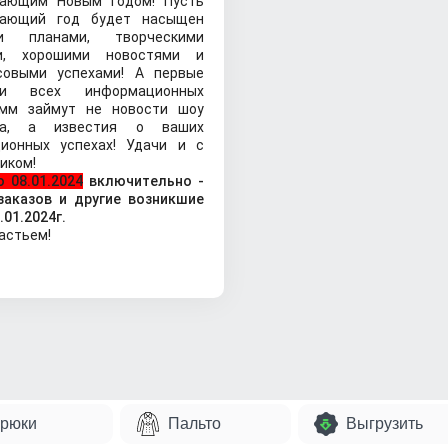
пающим Новым годом! Пусть
пающий
год будет насыщен
и планами, творческими
и, хорошими
новостями и
совыми успехами! А первые
ки всех информационных
амм займут не новости шоу
а
, а известия о ваших
ционных успехах! Удачи и с
иком!
о 08.01.2024
включительно -
заказов и другие возникшие
.01.2024г.
астьем!
рюки
Пальто
Выгрузить