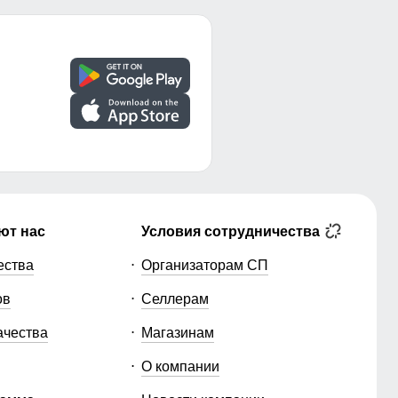
ют нас
Условия сотрудничества
ества
Организаторам СП
ов
Селлерам
ачества
Магазинам
О компании