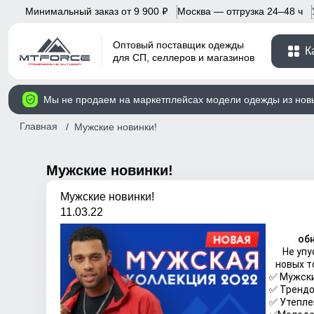
Минимальный заказ от 9 900
Москва — отгрузка 24–48 ч
p
Оптовый поставщик одежды
К
для СП, селлеров и магазинов
Мы не продаем на маркетплейсах модели одежды из нов
Главная
Мужские новинки!
Мужские новинки!
Мужские новинки!
11.03.22
об
Не упу
новых т
✅ Мужски
✅ Тренд
✅ Утепл