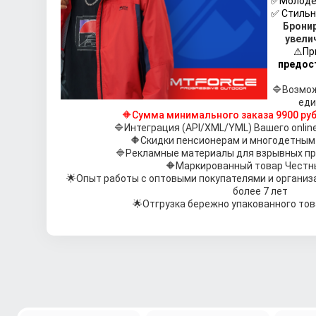
✅Молоде
✅ Стильн
Бронир
увели
⚠При
предос
🔷
Возмож
еди
🔶
Сумма минимального заказа 9900 ру
🔷
Интеграция (API/XML/YML) Вашего onlin
🔶
Скидки пенсионерам и многодетным
🔷
Рекламные материалы для взрывных пр
🔶
Маркированный товар Честн
🌟
Опыт работы с оптовыми покупателями и организ
более 7 лет
🌟
Отгрузка бережно упакованного тов