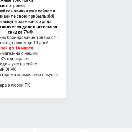
жные толстовки
ые ветровки
уйте новинки уже сейчас и
чивайте свою прибыль
💰💰
 выкупе размерного ряда
тавляется дополнительная
скидка 7%
😜
но бронирование товара от 1
ницы, сроком до 10 дней
блей до 14 марта
e магазина с нашим
 3% однократно
одаж уже на сайте
ый ЗНАК
аторами совместных покупок
ара в любой ТК