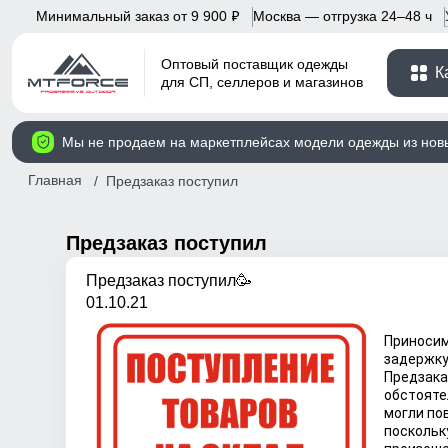
Минимальный заказ от 9 900
Москва — отгрузка 24–48 ч
p
Оптовый поставщик одежды
К
для СП, селлеров и магазинов
Мы не продаем на маркетплейсах модели одежды из нов
Главная
Предзаказ поступил
Предзаказ поступил
Предзаказ поступил🥳
01.10.21
Уваж
Приносим
задержку
Предзака
обстояте
могли по
поскольк