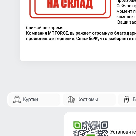
произоше
Сейчас п
момент п
комплект
Ваши зак
ближайшее время.
Компания MTFORCE, выражает огромную благодарно
проявленное терпение. Спасибо💖, что выбираете на
Куртки
Костюмы
Б
Установите