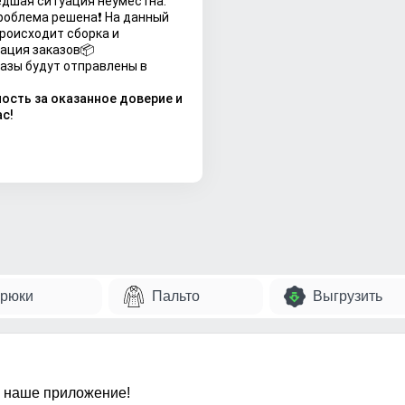
дшая ситуация неуместна.
роблема решена❗ На данный
роисходит сборка и
ация заказов📦
азы будут отправлены в
сть за оказанное доверие и
с!
рюки
Пальто
Выгрузить
 наше приложение!