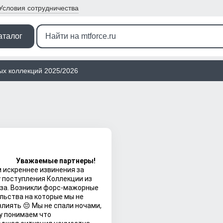
Условия
сотрудничества
аталог
ых коллекций 2025/2026
аемые партнеры!
 искреннее извинения за
 поступления Коллекции из
за. Возникли форс-мажорные
льства на которые мы не
влиять 😔 Мы не спали ночами,
у понимаем что