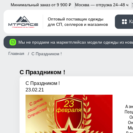
Минимальный заказ от 9 900
Москва — отгрузка 24–48 ч
p
Оптовый поставщик одежды
К
для СП, селлеров и магазинов
Мы не продаем на маркетплейсах модели одежды из нов
Главная
С Праздником !
С Праздником !
С Праздником !
23.02.21
А з
Поз
О
Он
Мы