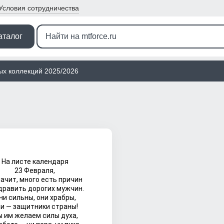
Условия
сотрудничества
аталог
ых коллекций 2025/2026
На листе календаря
23 Февраля,
начит, много есть причин
дравить дорогих мужчин.
ни сильны, они храбры,
и — защитники страны!
 им желаем силы духа,