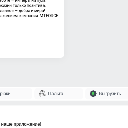
аботе — ни пера, ни пуха.
 жизни только позитива,
главное — добра и мира!
важением, компания MTFORCE
ravok.ru/pozdravleniya/prazdniki/den-
ov-
/
рюки
Пальто
Выгрузить
 наше приложение!