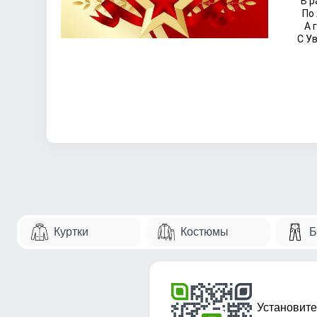
В р
По
А 
С У
©
http://pozd
zashchitnik
otechestva
Куртки
Костюмы
Б
Установите