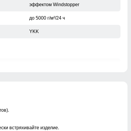
эффектом Windstopper
до 5000 г/м²/24 ч
YKK
На капюшоне, по низу изделия, на
рукавах
Съемный
ы
Лейбл, молнии, декоративная строчка,
хлястик
ов).
Прошиты
ески встряхивайте изделие.