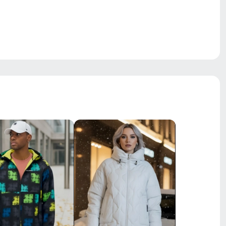
Молния
Вентиляция, ветрозащита,
водоотталкивающий материал,
гипоаллергенный материал,
утепленная флисовая подкладка,
утягивающие элементы