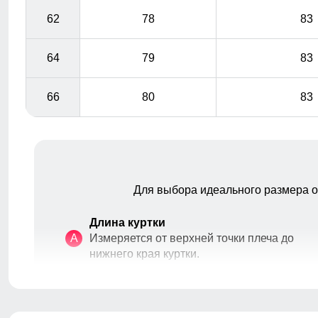
62
78
83
64
79
83
66
80
83
Для выбора идеального размера 
Длина куртки
A
Измеряется от верхней точки плеча до
нижнего края куртки.
Длина рукава
B
Расстояние от плеча до окончания
рукава.