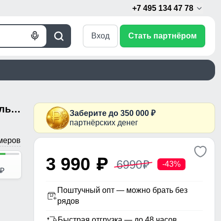
+7 495 134 47 78
Вход
Стать партнёром
Голосовой
Поиск
поиск
Мужская куртка виндстоппер больших размеров спортивный цвета хаки 9619_1Kh
Заберите до 350 000 ₽
партнёрских денег
меров
3 990
p
6990
p
-43%
p
Поштучный опт — можно брать без
рядов
Быстрая отгрузка — до 48 часов