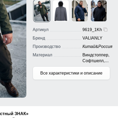
Артикул
9619_1Kh
Бренд
VALIANLY
Производство
Китай
&
Россия
Материал
Виндстоппер,
Софтшелл,
Мембранный мате
Полиэстер
Все характеристики и описание
естный ЗНАК»