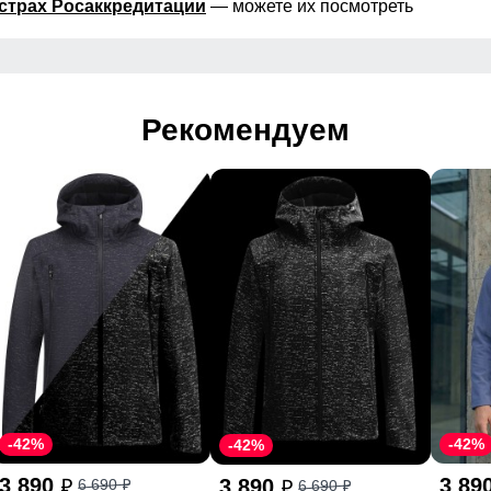
страх Росаккредитации
— можете их посмотреть
Рекомендуем
-42%
-42%
-42%
3 890
3 89
3 890
6 690
6 690
p
p
p
p