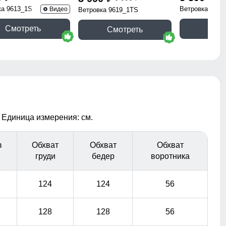
ка 9613_1S
Ветровка 9617
Видео
Ветровка 9619_1TS
Смотреть
Смо
Смотреть
 Единица измерения: см.
в
Обхват
Обхват
Обхват
груди
бедер
воротника
124
124
56
128
128
56