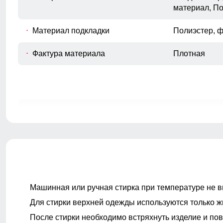
материал, П
Материал подкладки
Полиэстер, 
Фактура материала
Плотная
Покрой
Свободный
Длина изделия
До бедра
Тип рукава
Длинный
Внутренние карманы
Есть
Машинная или ручная стирка при температуре не в
Для стирки верхней одежды используются только ж
Тип карманов
Боковые вре
После стирки необходимо встряхнуть изделие и пов