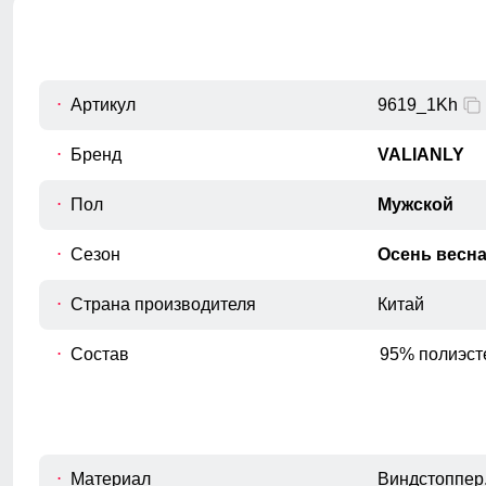
Внутренний шов рукава
C
Расстояние от подмышечного шва
вниз до окончания рукава.
Обхват рукава в плече
Артикул
9619_1Kh
D
Измеряется вокруг верхней части
рукава
Бренд
VALIANLY
Обхват груди
Пол
Мужской
E
Измеряется вокруг самой широкой
части груди.
Сезон
Осень весн
Обхват бедер
F
Измеряется вокруг самой широкой
Страна производителя
Китай
части бедер и ягодиц.
Состав
95% полиэст
Материал
Виндстоппер