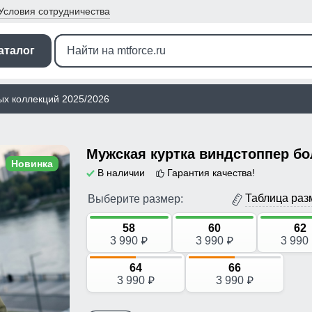
Условия
сотрудничества
аталог
ых коллекций 2025/2026
Новинка
В наличии
Гарантия качества!
Таблица раз
Выберите размер:
58
60
62
3 990
3 990
3 990
p
p
64
66
3 990
3 990
p
p