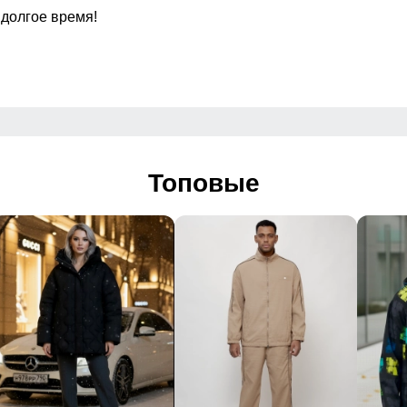
Вид застежки
 долгое время!
Особенности модели
Топовые
Дизайн и стиль
й, спортивный
 логотип, надписи
 2026
ный отдых, повседневная носка