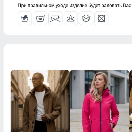
Воротник
Капющон
При правильном уходе изделие будет радовать Вас
Стиль
Повседневны
Рисунок
Однотонный,
Коллекция
Весна–осень
Назначение
Город, актив