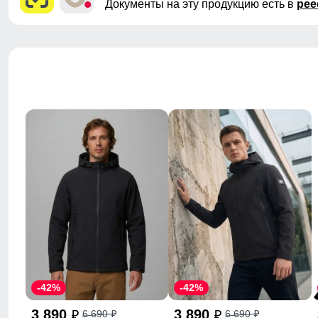
Документы на эту продукцию есть в
рее
-42%
-42%
3 890
3 890
6 690
6 690
p
p
p
p