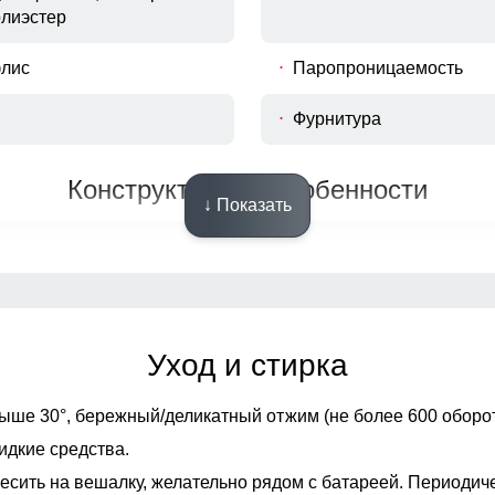
олиэстер
флис
Паропроницаемость
Фурнитура
Конструктивные особенности
↓ Показать
Фиксаторы
Опции капюшона
Уход и стирка
Декоративные элемент
ыше 30°,
бережный/деликатный отжим (не более 600 оборот
Внутренние швы
идкие средства.
зные карманы на молнии
есить на вешалку, желательно рядом с батареей. Периодич