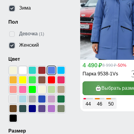
Зима
Пол
Девочка
(1)
Женский
Цвет
4 490
p
8 990
-50%
p
Парка 9538-1Vs
Выбрать разм
44
46
50
Размер