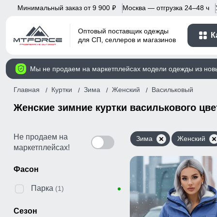
Минимальный заказ от 9 900
Москва — отгрузка 24–48 ч
p
Оптовый поставщик одежды
К
для СП, селлеров и магазинов
Мы не продаем на маркетплейсах модели одежды из нов
Главная
Куртки
Зима
Женский
Васильковый
Женские зимние куртки василькового цве
Не продаем на
Зима
Женский
маркетплейсах!
Фасон
Парка
(1)
Сезон