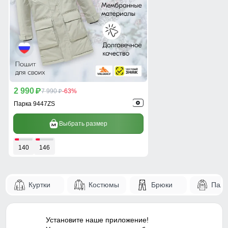
2 990
p
7 990
-63%
p
Парка 9447ZS
Выбрать размер
140
146
Куртки
Костюмы
Брюки
Паль
Установите наше приложение!