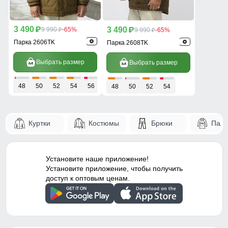
3 490
3 490
p
9 990
-65%
p
9 990
-65%
p
p
Парка 2606TK
Парка 2608TK
Выбрать размер
Выбрать размер
48
50
52
54
56
48
50
52
54
Куртки
Костюмы
Брюки
Паль
Установите наше приложение!
Установите приложение, чтобы получить
доступ к оптовым ценам.