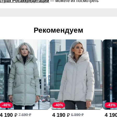
страх Росаккредитации
— можете их посмотреть
Рекомендуем
-46%
-40%
-43%
4 190
4 190
4 19
7 690
6 990
p
p
p
p