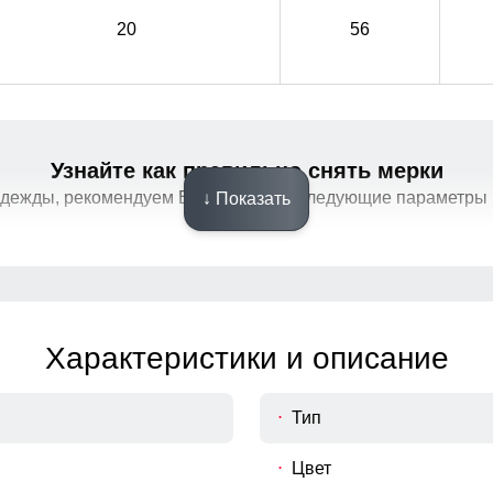
20
56
Узнайте как правильно снять мерки
Фиксатор
одежды, рекомендуем Вам измерить следующие параметры 
↓ Показать
Фиксатор служит для регулирования объема
Фиксатор служит для регулирования объема
Характеристики и описание
Тип
Цвет