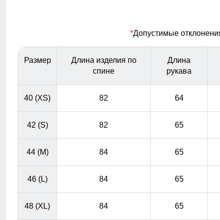
для повседневной носки.
Меховая опушка
*
Допустимые отклонения 
Натуральный мех енота: Роскошная отделка из
натурального меха придает куртке изысканный вид и
Размер
Длина изделия по
Длина
добавляет тепла в самые морозные дни. Съемная
спине
рукава
опушка придает изящества образу и смотрится
благородно.
40 (XS)
82
64
42 (S)
82
65
44 (M)
84
65
46 (L)
84
65
48 (XL)
84
65