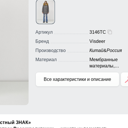
Артикул
3146TC
Бренд
Visdeer
Производство
Китай
&
Россия
Материал
Мембранные
материалы,
Натуральные
материалы, Полиэ
Все характеристики и описание
Плащевка, Тефло
Экологичные
материалы
естный ЗНАК»