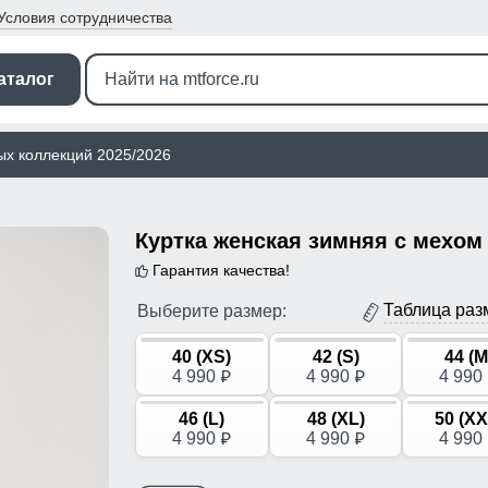
Условия
сотрудничества
аталог
ых коллекций 2025/2026
Гарантия качества!
Таблица раз
Выберите размер:
40 (XS)
42 (S)
44 (M
4 990
4 990
4 990
p
p
46 (L)
48 (XL)
50 (XX
4 990
4 990
4 990
p
p