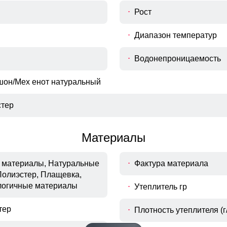
Рост
Диапазон температур
Водонепроницаемость
шон/Мех енот натуральный
тер
Материалы
материалы, Натуральные
Фактура материала
Полиэстер, Плащевка,
Боковые прорези
логичные материалы
Утеплитель гр
прорези на молнии дополнительно усиливают
прорези на молнии дополнительно усиливают
удобство и свободу движений.
удобство и свободу движений.
тер
Плотность утеплителя (г/