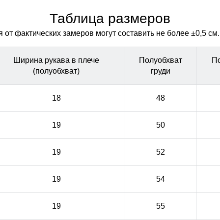
лишнего объема. Не сбивается при стирке
лишнего объема. Не сбивается при стирке
Таблица размеров
от фактических замеров могут составить не более ±0,5 см.
Ширина рукава в плече
Полуобхват
П
(полуобхват)
груди
18
48
19
50
19
52
19
54
19
55