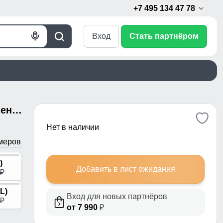
+7 495 134 47 78
Вход
Стать партнёром
Голосовой
Поиск
поиск
Куртка женская зимняя с мехом енот премиум класса темно-серого цвета 3146TC
Нет в наличии
меров
)
Добавить в лист ожидания
p
L)
Вход для новых партнёров
p
от 7 990
₽