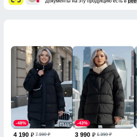
Документы на эту продукцию есть в
рее
-48%
-43%
4 190
3 990
7 990
6 990
p
p
p
p