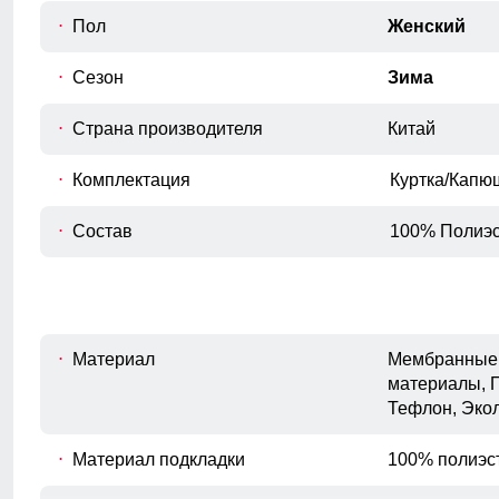
Пол
Женский
Длина рукава
D
Расстояние от плечевого шва до
Сезон
Зима
окончания рукава.
Внутренний шов рукава
Страна производителя
Китай
E
Расстояние от подмышечного шва
вниз до окончания рукава.
Комплектация
Куртка/Капю
Полуобхват бедер
F
Измеряется по самым широким
Состав
100% Полиэс
точкам ягодиц.
Материал
Мембранные 
материалы, 
Тефлон, Эко
Материал подкладки
100% полиэс