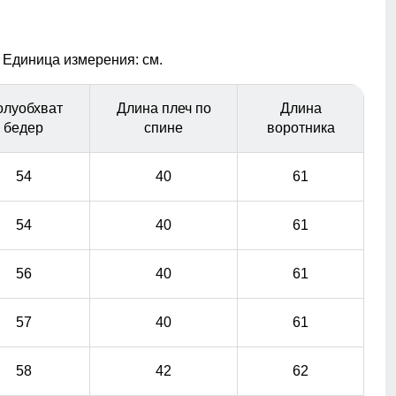
материалы гарантируют сухость и комфорт, позволяя
оставаться активным в любую погоду, не беспокоясь о
влаге.
 Единица измерения: см.
Удобные и вместительные карманы
олуобхват
Длина плеч по
Длина
Практичные и стильные карманы удобно
бедер
спине
воротника
расположены для хранения мелочей, таких как ключи
или телефон.
54
40
61
54
40
61
56
40
61
57
40
61
58
42
62