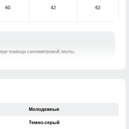
60
42
62
при помощи сантиметровой ленты.
Практичные и стильные карманы удобно
расположены для хранения мелочей, таких как ключи
или телефон.
Манжеты
Эластичные манжеты препятствуют попаданию ветра
Молодежные
и холода.
Темно-серый