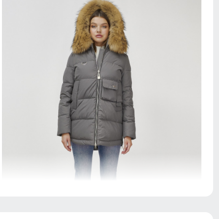
Куртка с водонепроницаемостью 10000мм обеспечит
непревзойденную защиту от дождя. Мембранные