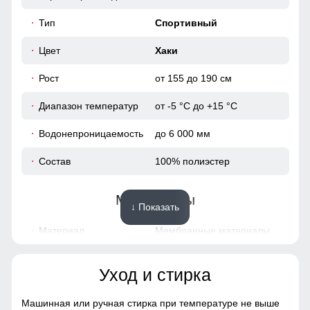
50
Тип
Спортивный
48
Цвет
Хаки
Рост
от 155 до 190 см
72
Диапазон температур
от -5 °C до +15 °C
76
Водонепроницаемость
до 6 000 мм
52
Состав
100% полиэстер
38
Материалы
↓ Показать
104
Материал
Мембранные материалы,
Полиэстер
108
Уход и стирка
Материал подкладки
графеновая
50
куртки
фольгированная
теплоотражающая
Машинная или ручная стирка при температуре не выше