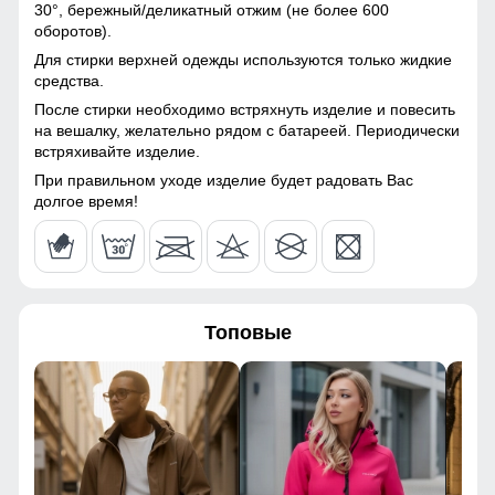
подкладка из полиэстера
30°,
бережный/деликатный отжим (не более 600
50
оборотов).
Материал подкладки
гладкий подкладочный
Для стирки верхней одежды используются только жидкие
капюшона
полиэстер
74
средства.
После стирки необходимо встряхнуть изделие и повесить
Материал утеплителя
Thinsulate (тинсулейт)
77
на вешалку, желательно рядом с батареей. Периодически
встряхивайте изделие.
Фактура материала
плотный
54
При правильном уходе изделие будет радовать Вас
Тип ткани
комбинированная
долгое время!
(стёганая ткань)
38
Паропроницаемость
до 3 500 г/м²/24 ч
108
Плотность утеплителя (г/
90
м²)
Топовые
112
Фурнитура
YKK
52
Конструктивные особенности
52
Покрой
свободный,