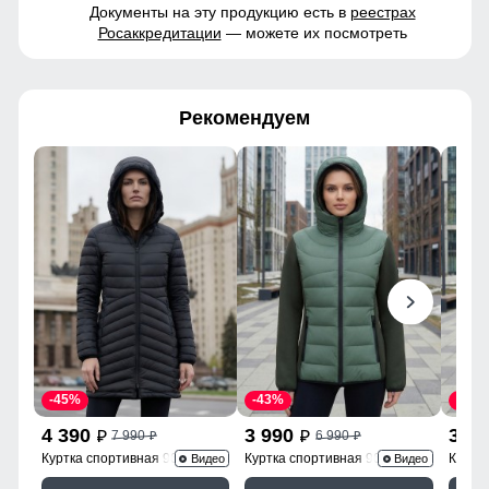
Документы на эту продукцию есть в
реестрах
Росаккредитации
— можете их посмотреть
Рекомендуем
-45%
-43%
-43%
4 390
3 990
3 9
7 990
6 990
p
p
p
p
Куртка спортивная 9628_1Ch
Куртка спортивная 9630_1Kh
Куртк
Видео
Видео