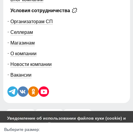
Условия сотрудничества
Организаторам СП
Селлерам
Магазинам
О компании
Новости компании
Вакансии
5.0
5.0
5.0
Уведомление об использовании файлов куки (cookie) и
похожих технологий
Этот сайт использует файлы cookie. Вы можете
Выберите размер:
© 2014-2026 ООО «МТФОРС ПЛЮС»