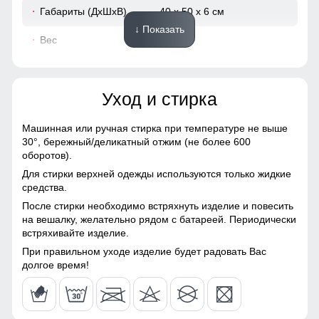
Габариты (ДхШхВ)
40 x 50 x 6 см
↓ Показать
Вес
0.51 кг
Описание
Уход и стирка
ВНИМАНИЕ!!! Товар который куплен с уценкой не
подлежит возврату и обмену.
Машинная или ручная стирка при температуре не выше
Образец!
30°,
бережный/деликатный отжим (не более 600
оборотов).
Для стирки верхней одежды используются только жидкие
средства.
После стирки необходимо встряхнуть изделие и повесить
на вешалку, желательно рядом с батареей. Периодически
встряхивайте изделие.
При правильном уходе изделие будет радовать Вас
долгое время!