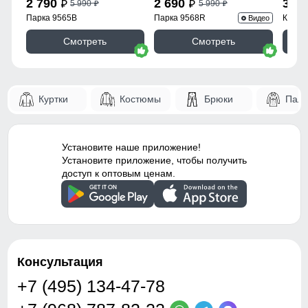
2 790
2 690
3 9
5 990
5 990
p
p
p
p
Парка 9565B
Парка 9568R
Куртк
Видео
Смотреть
Смотреть
Куртки
Костюмы
Брюки
Паль
Установите наше приложение!
Установите приложение, чтобы получить
доступ к оптовым ценам.
Консультация
+7 (495) 134-47-78