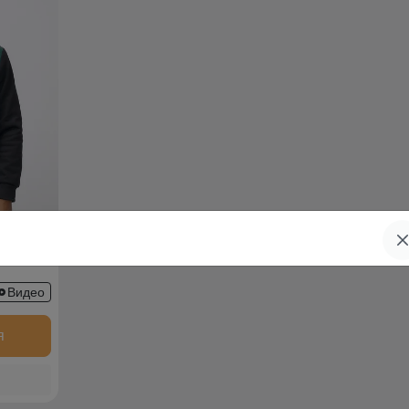
336Z
Видео
я