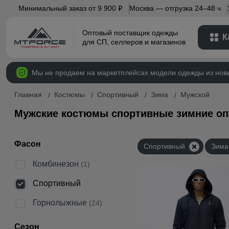
Минимальный заказ от 9 900
Москва — отгрузка 24–48 ч
p
Оптовый поставщик одежды
К
для СП, селлеров и магазинов
Мы не продаем на маркетплейсах модели одежды из нов
Главная
Костюмы
Спортивный
Зима
Мужской
Мужские костюмы спортивные зимние о
Фасон
Спортивный
Зима
Комбинезон
(1)
Спортивный
Горнолыжные
(24)
Сезон