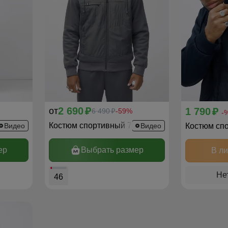
2 690
от
1 790
p
6 490
-59%
p
p
-
336TS
Костюм спортивный 7336Sr
Видео
Видео
ер
Выбрать размер
В л
Не
46