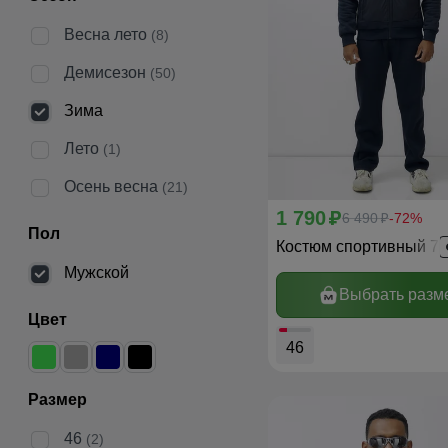
Весна лето
(8)
Демисезон
(50)
Зима
Лето
(1)
Осень весна
(21)
1 790
p
6 490
-72%
p
Пол
Костюм спортивный 7
Мужской
Выбрать разм
Цвет
46
Размер
46
(2)