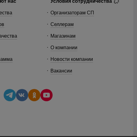
ют нас
Условия сотрудничества
ества
Организаторам СП
ов
Селлерам
ачества
Магазинам
О компании
рамма
Новости компании
Вакансии