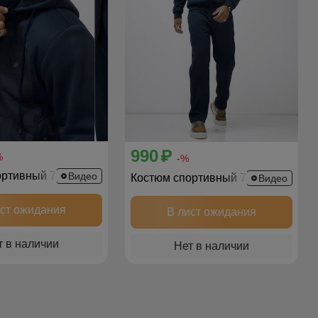
990
p
%
-%
Костюм спортивный 7335_1TS
Видео
Костюм спортивный 7332TS
Видео
ист ожидания
В лист ожидания
т в наличии
Нет в наличии