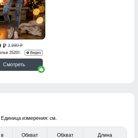
0
3 990
p
p
елье 2520S
Видео
Смотреть
 Единица измерения: см.
 в
Обхват
Обхват
Длина