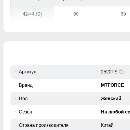
42-44 (S)
90
69
44-46 (M)
94
69
46-48 (L)
94
69
48-50 (XL)
99
69
Артикул
2520TS
50-52 (XXL)
101
69
Бренд
MTFORCE
Пол
Женский
Сезон
На любой с
Для выбора идеального размера 
Страна производителя
Китай
Длина изделия