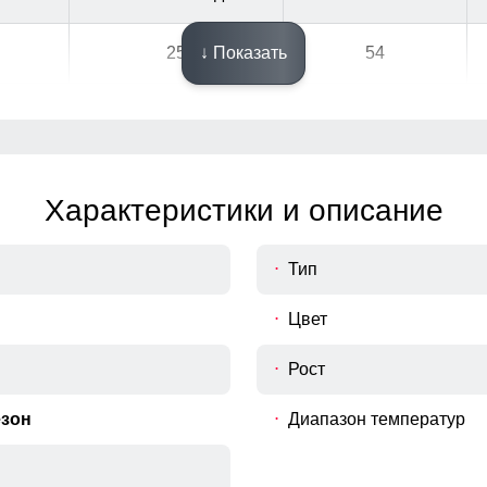
25
↓ Показать
54
27
58
30
60
Характеристики и описание
33
66
Тип
34
70
Цвет
Рост
Узнайте как правильно снять мерки
езон
Диапазон температур
одежды, рекомендуем Вам измерить следующие параметры 
Длина брюк