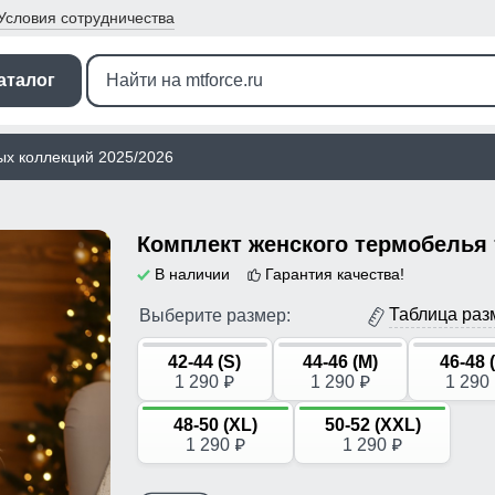
Условия
сотрудничества
аталог
ых коллекций 2025/2026
В наличии
Гарантия качества!
Таблица раз
Выберите размер:
42-44 (S)
44-46 (M)
46-48 
1 290
1 290
1 290
p
p
48-50 (XL)
50-52 (XXL)
1 290
1 290
p
p