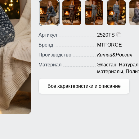
Артикул
2520TS
Бренд
MTFORCE
Производство
Китай
&
Россия
Материал
Эластан, Натура
материалы, Полиэ
Ткань, Экологичн
материалы
Все характеристики и описание