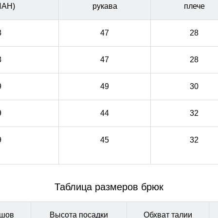
ЛАН)
рукава
плече
3
47
28
3
47
28
9
49
30
9
44
32
9
45
32
Таблица размеров брюк
 шов
Высота посадки
Обхват талии