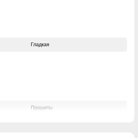
Гладкая
Прошиты
ветрозащита, гипоаллергенный
материал, с начесом, дышащий
материал