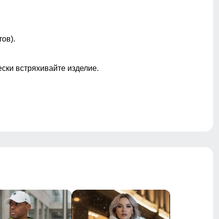
Средняя
ов).
Круглый
ески встряхивайте изделие.
ные, Звезды, Новогодний, Орнамент, Полоска