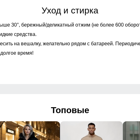
Уход и стирка
Тип посадки
ыше 30°,
бережный/деликатный отжим (не более 600 оборот
Вырез горловины
идкие средства.
есить на вешалку, желательно рядом с батареей. Периодич
Дизайн и стиль
 долгое время!
 Повседневный, Домашний
Анималистический, Геометрический, Другое, Елочка, Живот
2025
а
Топовые
Упаковка и размеры