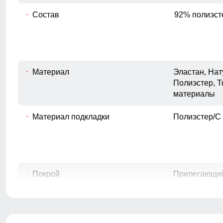
A
Измеряется от верхней точки плеча до
Состав
92% полиэст
нижнего края изделия.
Полуобхват груди
Измеряется с передней стороны
B
изделия, вокруг самой широкой части
груди.
Материал
Эластан, На
Полиэстер, Т
Длина рукава
материалы
D
Расстояние от плечевого шва до
окончания рукава.
Материал подкладки
Полиэстер/С
Внутренний шов рукава
E
Расстояние от подмышечного шва
вниз до окончания рукава.
Полуобхват бедер
F
Измеряется по самым широким
Покрой
Прилегающи
точкам ягодиц.
Длина подола
Средняя дли
Тип рукава
Длинный