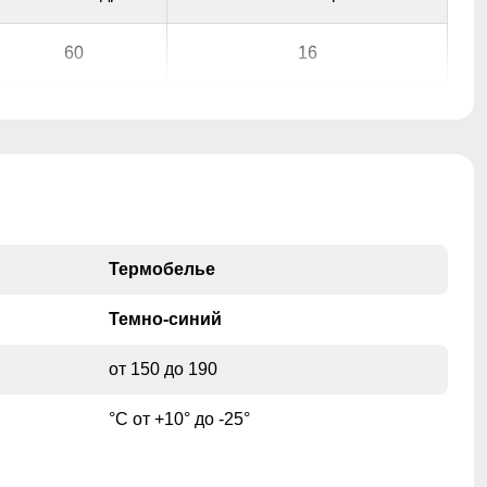
60
16
64
20
68
22
74
22
Термобелье
80
24
Темно-синий
от 150 до 190
°С от +10° до -25°
при помощи сантиметровой ленты.