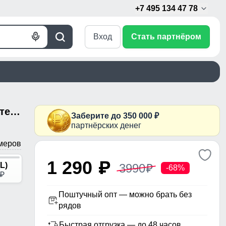
+7 495 134 47 78
Вход
Стать партнёром
Голосовой
Поиск
поиск
Комплект женского термобелья темно-синего цвета 2520TS
Заберите до 350 000 ₽
партнёрских денег
меров
1 290
p
(L)
3990
p
-68%
p
Поштучный опт — можно брать без
рядов
Быстрая отгрузка — до 48 часов