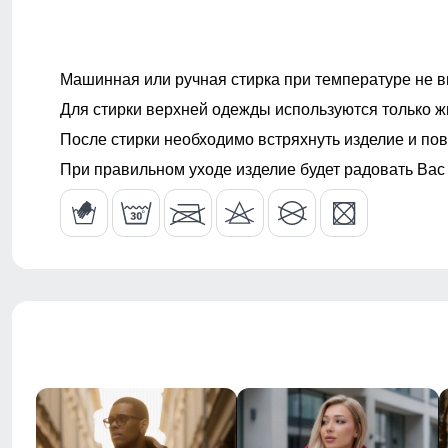
Внутренние карманы
Нет
Машинная или ручная стирка при температуре не в
Для стирки верхней одежды используются только ж
После стирки необходимо встряхнуть изделие и пов
При правильном уходе изделие будет радовать Вас
Стиль
Спортивный,
Рисунок
Абстракция, 
Коллекция
Осень-зима 
Тренд
уличная мод