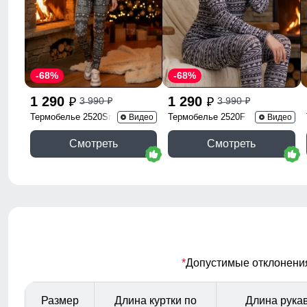
-68%
-68%
1 290
1 290
3 990
3 990
p
p
p
p
Термобелье 2520Sr
Термобелье 2520F
Видео
Видео
Смотреть
Смотреть
*
Допустимые отклонения 
Размер
Длина куртки по
Длина рукав