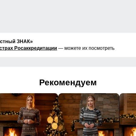
естный ЗНАК»
страх Росаккредитации
— можете их посмотреть
Рекомендуем