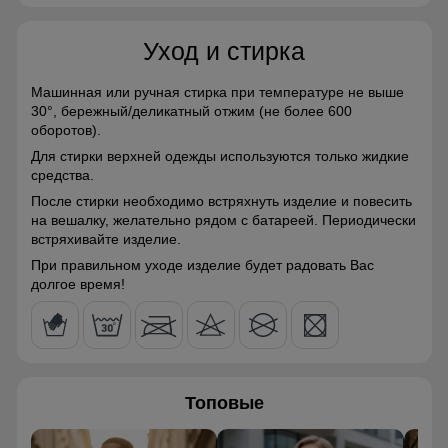
Материалы
75
Уход и стирка
Материал
Gore-tex, Мембранные
материалы, Натуральные
66
материалы, Полиэстер,
Машинная или ручная стирка при температуре не выше
Плащевка, Тефлон,
Без этого элемента сегодня не обходится практически ни
30°,
бережный/деликатный отжим (не более 600
52
Болонь, Экологичные
одна горнолыжная куртка. Это прекрасная защита от
оборотов).
материалы
снега и ветра. Часто на резинку юбки наносят
Для стирки верхней одежды используются только жидкие
специальные силиконовые полосы, так она лучше
56
средства.
Материал подкладки
Ткань TW - сетка Air Mesh,
фиксируется на горнолыжном полукомбинезоне
куртки
полиэстер
После стирки необходимо встряхнуть изделие и повесить
41
на вешалку, желательно рядом с батареей. Периодически
Полукомбинезон
встряхивайте изделие.
Материал подкладки
Ткань TW - сетка Air Mesh,
капюшона
полиэстер
Полукомбинезон зимний имеет регулируемые бретели и
52
При правильном уходе изделие будет радовать Вас
спинку, застежку молнию, боковые карманы
долгое время!
Материал подкладки
100% Полиэстер
полукомбинезона
50 (XXL)
Материал подкладки
Флис/Полиэстер
76
воротника
Топовые
Материал наполнителя
Тинсулейт
67