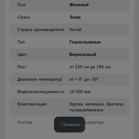
Снегозащитная юбка на кнопках
50
Пол
Женский
Без этого элемента сегодня не обходится практически ни
Сезон
Зима
одна горнолыжная куртка. Это прекрасная защита от
снега и ветра. Часто на резинку юбки наносят
46 (L)
специальные силиконовые полосы, так она лучше
Страна производителя
Китай
фиксируется на горнолыжном полукомбинезоне
74
Тип
Горнолыжные
64
Цвет
Бирюзовый
Рост
от 155 см до 195 см
50
Диапазон температур
от + 5° до -30°
54
Водонепроницаемость
10 000 мм
41
Комплектация
Куртка, капюшон, бретели,
полукомбинезон
52
Состав
100% Полиэстер
↓ Показать
48 (XL)