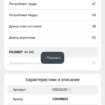
47
шлем. Отдельные производители иногда даже делают два
уровня крепления капюшона на куртке для возможности
его использования со шлемом и без.
50
38
52
44 (M)
↓ Показать
69
62
Характеристики и описание
46
Артикул
020231Gl
48
Бренд
CHUNMAI