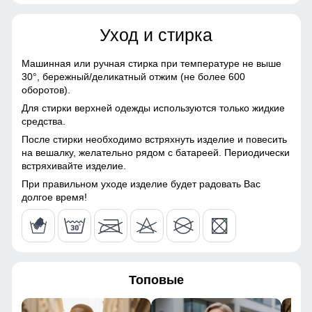
Материалы
41
Уход и стирка
Материал
Gor-tex, Микрополиэстер,
52
Мембранные материалы,
Натуральные материалы,
Машинная или ручная стирка при температуре не выше
Полиэстер, Плащевка,
30°,
бережный/деликатный отжим (не более 600
48 (XL)
Тефлон, Ткань, Хлопок,
оборотов).
Экологичные материалы
Для стирки верхней одежды используются только жидкие
73
средства.
Материал подкладки
Ткань TW - сетка Air Mesh,
куртки
полиэстер
После стирки необходимо встряхнуть изделие и повесить
64
на вешалку, желательно рядом с батареей. Периодически
встряхивайте изделие.
Материал подкладки
Ткань TW - сетка Air Mesh,
капюшона
полиэстер
48
При правильном уходе изделие будет радовать Вас
Это лучший помощник для влагоотведения и она
долгое время!
Материал подкладки
100% Полиэстер
обязательно должна присутствовать в горнолыжной
50
брюк
мембранной куртке. Во время интенсивного
передвижения можно расстегнуть молнии, чтобы Вы не
потели, а во время отдыха или нахождения в лагере —
Материал подкладки
Флис
53
закрыть, чтобы сохранить тепло, если идет речь о
воротника
холодном времени года.
Топовые
41
Материал наполнителя
Тинсулейт
Удобная посадка