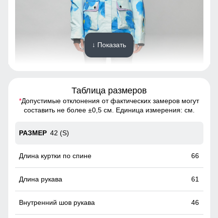
↓ Показать
Таблица размеров
Ткань костюма обработана водоотталкивающей
*
Допустимые отклонения от фактических замеров могут
пропиткой снаружи и антибактериальной внутри.
составить не более ±0,5 см. Единица измерения: см.
Водонепроницаемая мембрана обеспечивает
превосходную защиту при мокром снеге или ледяном
42 (S)
дожде и оперативно отводит влагу от тела наружу,
сохраняя тепло и комфорт. В таком костюме любой мороз
не страшен.
66
Съемный ветрозащитный капюшон
61
Капюшон - регулировка объема дает возможность
сделать капюшон более эргономичным и комфортным. В
46
ряде моделей горнолыжных курток капюшон бывает
увеличенным с расчетом одевания на горнолыжный