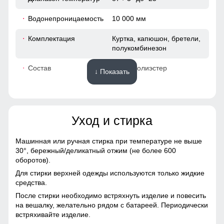
61
Водонепроницаемость
10 000 мм
60
Комплектация
Куртка, капюшон, бретели,
полукомбинезон
60
Состав
100% Полиэстер
↓ Показать
54 (XXL)
Материалы
80
Уход и стирка
Материал
Мембранные материалы,
Натуральные материалы,
85
Полиэстер, Плащевка,
Машинная или ручная стирка при температуре не выше
Тефлон, Болонь,
30°,
бережный/деликатный отжим (не более 600
24
Экологичные материалы
оборотов).
Для стирки верхней одежды используются только жидкие
Материал подкладки
Полиэстер/Флис/Omni-heat
63
средства.
куртки
После стирки необходимо встряхнуть изделие и повесить
Служит дополнительным местом хранения вещей.
61
на вешалку, желательно рядом с батареей. Периодически
Материал подкладки
Omni-heat
встряхивайте изделие.
капюшона
Полукомбинезон