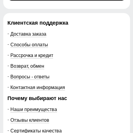
Стиль
Спортивный,
45
повседневный, вечерний
Клиентская поддержка
58
Рисунок
Надписи, Логотип,
Однотонный, Светится в
Доставка заказа
темноте
23
Способы оплаты
Коллекция
Осень-зима 2024
Рассрочка и кредит
54 (XXL)
Тренд
уличная мода
Возврат, обмен
110
Упаковка и размеры
Вопросы - ответы
78
Контактная информация
Тип упаковки
Пакет
Почему выбирают нас
36
Цвет комплекта
темно-синий, синий,
желтый, черный
Наши преимущества
48
Габариты (ДхШхВ)
56 x 45 x 12 см
Отзывы клиентов
60
Вес
2.6 кг
Сертификаты качества