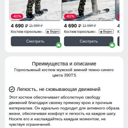
-61%
-61%
-61%
4 690
4 690
4 6
11 980
11 980
p
p
p
p
Костюм горнолыжный
Костюм горнолыжный
Костю
Видео
Видео
02412Ch
02412Bl
02412
Смотреть
Смотреть
Преимущества и описание
Горнолыжный костюм мужской зимний темно-синего
цвета 390TS
Легкость, не сковывающая движений
Этот костюм обеспечивает абсолютную свободу
движений благодаря своему прямому крою и прочным
материалам. Он идеально подходит для активного образа
жизни, обеспечивая комфорт и легкость на каждом шагу.
Носите его и наслаждайтесь каждым моментом, не
чувствуя ограничений.