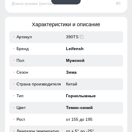
80
22
Характеристики и описание
58
Артикул
390TS
58
Бренд
Leifensh
60
Пол
Мужской
Ветрозащитная планка нужна для защиты от ветра и
холодного воздуха который может проникнуть внутрь
через молнию куртки.
Сезон
Зима
52 (XL)
Страна производителя
Китай
Нагрудный карман
80
Служит дополнительным местом хранения вещей.
Тип
Горнолыжные
85
Цвет
Темно-синий
Рост
от 155 до 195
23
Диапазон температур
от + 5° до -25°