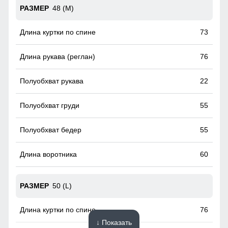
48 (M)
жизни, обеспечивая комфорт и легкость на каждом шагу.
Носите его и наслаждайтесь каждым моментом, не
чувствуя ограничений.
73
Ветрозащитная планка
76
Ветрозащитная планка нужна для защиты от ветра и
холодного воздуха который может проникнуть внутрь
22
через молнию куртки.
55
55
60
50 (L)
76
↓ Показать