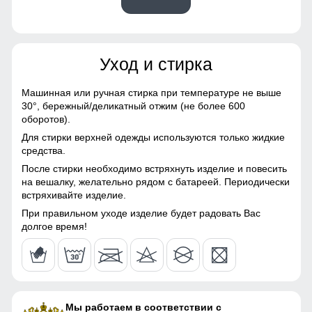
60
Материалы
53
Уход и стирка
Материал
Мембранные материалы,
62
Натуральные материалы,
Полиэстер, Плащевка,
Машинная или ручная стирка при температуре не выше
Тефлон, Болонь,
30°,
бережный/деликатный отжим (не более 600
54 (XXL)
Экологичные материалы
оборотов).
Для стирки верхней одежды используются только жидкие
Материал подкладки
Полиэстер/Флис/Omni-heat
81
средства.
куртки
После стирки необходимо встряхнуть изделие и повесить
69
на вешалку, желательно рядом с батареей. Периодически
Материал подкладки
Omni-heat
накладные карманы служат местом хранения различных
встряхивайте изделие.
капюшона
мелочей.
25
При правильном уходе изделие будет радовать Вас
Материал подкладки
Флис/Полиэстер
долгое время!
Утепленная спинка
полукомбинезона
63
Утепленная спинка надежно защитит от попадания снега
Материал подкладки
Флис/Полиэстер
и холода.
воротника
63
Материал наполнителя
Синтепон
Мы работаем в соответствии с