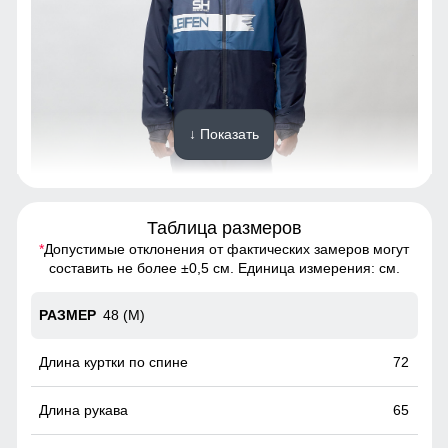
↓ Показать
Таблица размеров
*
Допустимые отклонения от фактических замеров могут
Этот костюм обеспечивает абсолютную свободу
составить не более ±0,5 см. Единица измерения: см.
движений благодаря своему прямому крою и прочным
материалам. Он идеально подходит для активного образа
48 (M)
жизни, обеспечивая комфорт и легкость на каждом шагу.
Носите его и наслаждайтесь каждым моментом, не
чувствуя ограничений.
72
Карман ски пасс
65
Карман служит для хранения карточки Ski-Pass(