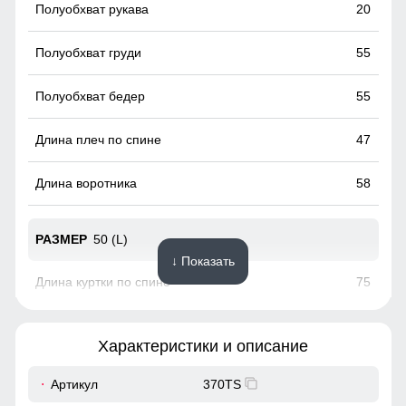
пластиковая карта с магнитным чипом применяемая на
20
горнолыжных курортах). Кармашек может служить местом
хранения других мелочей, например ключи или телефон.
55
55
47
58
50 (L)
↓ Показать
75
67
Характеристики и описание
22
Артикул
370TS