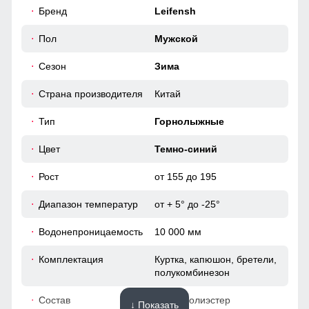
58
Бренд
Leifensh
56
Пол
Мужской
Карман служит для хранения карточки Ski-Pass(
пластиковая карта с магнитным чипом применяемая на
горнолыжных курортах). Кармашек может служить местом
Сезон
Зима
50
хранения других мелочей, например ключи или телефон.
Страна производителя
Китай
60
Внутренний карман
Тип
Горнолыжные
накладные карманы служат местом хранения различных
мелочей.
52 (XL)
Цвет
Темно-синий
Рост
от 155 до 195
75
Диапазон температур
от + 5° до -25°
69
Водонепроницаемость
10 000 мм
24
Комплектация
Куртка, капюшон, бретели,
полукомбинезон
61
Состав
100% Полиэстер
↓ Показать