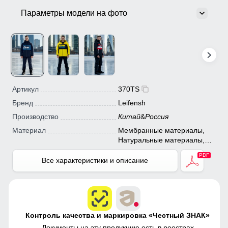
Параметры модели на фото
Артикул
370TS
Бренд
Leifensh
Производство
Китай
&
Россия
Материал
Мембранные материалы,
Натуральные материалы,
Полиэстер, Плащевка,
Тефлон, Болонь,
Все характеристики и описание
Экологичные материалы
Контроль качества и маркировка «Честный ЗНАК»
Документы на эту продукцию есть в
реестрах