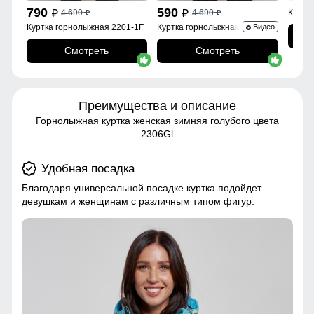
790
590
4 690
4 690
Куртк
p
p
p
p
Куртка горнолыжная 2201-1F
Куртка горнолыжная 2252Br
Видео
Смотреть
Смотреть
Преимущества и описание
Горнолыжная куртка женская зимняя голубого цвета
2306Gl
Удобная посадка
Благодаря универсальной посадке куртка подойдет
девушкам и женщинам с различным типом фигур.