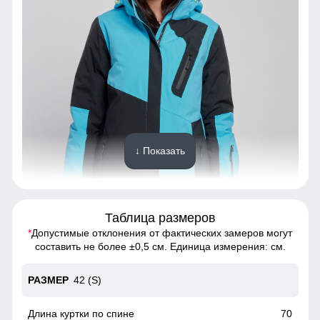
↓ Показать
Таблица размеров
*
Допустимые отклонения от фактических замеров могут
Благодаря универсальной посадке куртка подойдет
составить не более ±0,5 см. Единица измерения: см.
девушкам и женщинам с различным типом фигур.
42 (S)
Съемный ветрозащитный капюшон
Капюшон надежно защищает от различных внешних
70