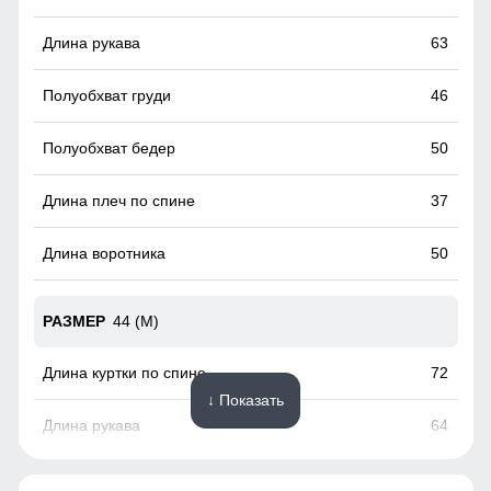
факторов, таких как снег, дождь, ветер.
63
46
50
37
50
44 (M)
72
↓ Показать
64
48