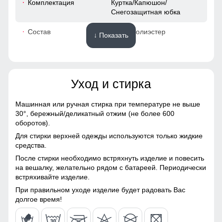
Комплектация
Куртка/Капюшон/
Снегозащитная юбка
52
Состав
100% Полиэстер
↓ Показать
48 (XL)
Материалы
75
Уход и стирка
Материал
Gore-tex, Мембранные
материалы, Натуральные
66
материалы, Полиэстер,
Машинная или ручная стирка при температуре не выше
Плащевка, Тефлон,
Без этого элемента сегодня не обходится практически ни
30°,
бережный/деликатный отжим (не более 600
52
Болонь, Экологичные
одна горнолыжная куртка. Это прекрасная защита от
оборотов).
материалы
снега и ветра. Часто на резинку юбки наносят
Для стирки верхней одежды используются только жидкие
специальные силиконовые полосы, так она лучше
56
средства.
Материал подкладки
Полиэстер/TW - сетка Air
фиксируется на горнолыжном полукомбинезоне
куртки
Mesh
После стирки необходимо встряхнуть изделие и повесить
41
на вешалку, желательно рядом с батареей. Периодически
Высокий воротник
встряхивайте изделие.
Материал подкладки
Полиэстер/TW - сетка Air
капюшона
Mesh
Элемент одежды нужен для защиты шеи от холода, но со
52
При правильном уходе изделие будет радовать Вас
временем стал стильной и модной деталью гардероба.
долгое время!
Материал подкладки
Флис/Полиэстер
воротника
50 (XXL)