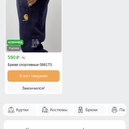
Уценка
590
p
-%
Брюки спортивные 0881TS
В лист ожидания
Закончился!
Куртки
Костюмы
Брюки
Паль