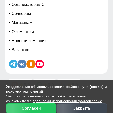
Организаторам СП
Селлерам
Магазинам
О компании
Новости компании
Вакансии
5.0
5.0
5.0
Уведомление об использовании файлов куки (cookie) и
похожих технологий
Этот сайт использует файлы cookie. Вы можете
© 2014-2026 ООО «МТФОРС ПЛЮС»
ознакомиться с
правилами использования файлов cookie
Продажа одежды мелким и крупным оптом в Москве, ул. Чагинская,
д.3Б, стр.1
Согласен
Закрыть
Публичная оферта
|
Персональные данные
|
Политика Cookie